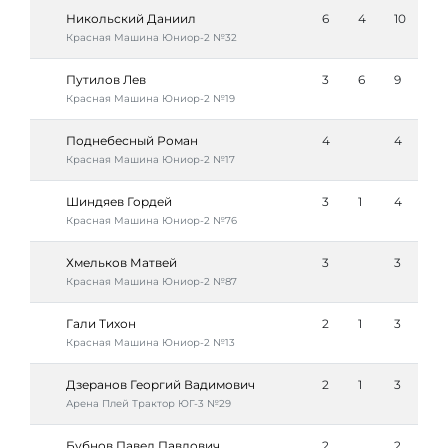
Никольский Даниил
6
4
10
Красная Машина Юниор-2 №32
Путилов Лев
3
6
9
Красная Машина Юниор-2 №19
Поднебесный Роман
4
4
Красная Машина Юниор-2 №17
Шиндяев Гордей
3
1
4
Красная Машина Юниор-2 №76
Хмельков Матвей
3
3
Красная Машина Юниор-2 №87
Гали Тихон
2
1
3
Красная Машина Юниор-2 №13
Дзеранов Георгий Вадимович
2
1
3
Арена Плей Трактор ЮГ-3 №29
Бубнов Павел Павлович
2
2