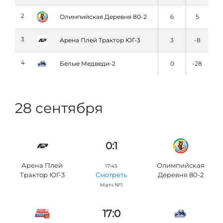
2
Олимпийская Деревня 80-2
6
5
3
Арена Плей Трактор ЮГ-3
3
-8
4
Белые Медведи-2
0
-28
28 сентября
0:1
Арена Плей
Олимпийская
17:45
Трактор ЮГ-3
Деревня 80-2
Смотреть
Матч №1
17:0