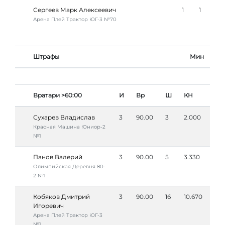
Сергеев Марк Алексеевич
1
1
Арена Плей Трактор ЮГ-3 №70
Штрафы
Мин
Вратари >60:00
И
Вр
Ш
КН
Сухарев Владислав
3
90.00
3
2.000
Красная Машина Юниор-2
№1
Панов Валерий
3
90.00
5
3.330
Олимпийская Деревня 80-
2 №1
Кобяков Дмитрий
3
90.00
16
10.670
Игоревич
Арена Плей Трактор ЮГ-3
№1