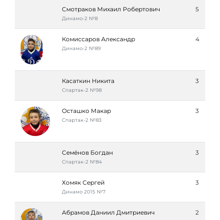
Смотраков Михаил Робертович
5
Динамо-2 №8
Комиссаров Александр
4
Динамо-2 №89
Касаткин Никита
3
Спартак-2 №98
Осташко Макар
3
Спартак-2 №83
Семёнов Богдан
3
Спартак-2 №84
Хомяк Сергей
3
Динамо 2015 №7
Абрамов Даниил Дмитриевич
2