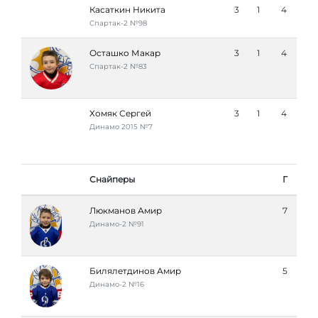
Касаткин Никита
3
1
4
Спартак-2 №98
Осташко Макар
3
1
4
Спартак-2 №83
Хомяк Сергей
3
1
4
Динамо 2015 №7
Снайперы
Г
Люкманов Амир
7
Динамо-2 №91
Билялетдинов Амир
5
Динамо-2 №16