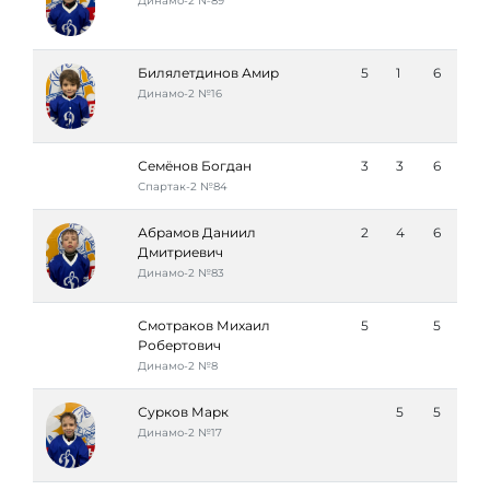
Динамо-2 №89
Билялетдинов Амир
5
1
6
Динамо-2 №16
Семёнов Богдан
3
3
6
Спартак-2 №84
Абрамов Даниил
2
4
6
Дмитриевич
Динамо-2 №83
Смотраков Михаил
5
5
Робертович
Динамо-2 №8
Сурков Марк
5
5
Динамо-2 №17