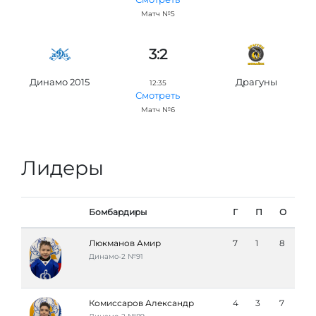
Матч №5
3:2
Динамо 2015
Драгуны
12:35
Смотреть
Матч №6
Лидеры
Бомбардиры
Г
П
О
Люкманов Амир
7
1
8
Динамо-2 №91
Комиссаров Александр
4
3
7