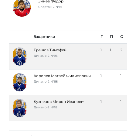
Змиев Федор
1
Спартак-2 №81
Защитники
Г
П
О
Ерашов Тимофей
1
1
2
Динамо-2 №95
Королев Матвей Филиппович
1
1
Динамо-2 №88
Кузнецов Мирон Иванович
1
1
Динамо-2 №18