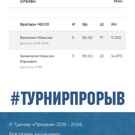
Штрафы
Мин
Вратари >60:00
И
Вр
Ш
КН
Белянин Максим
3
90.00
17
11.330
Динамо 2015 №90
Зименков Максим
3
90.00
22
14.670
Юрьевич
Драгуны №89
#ТурнирПрорыв
© Турнир «Прорыв» 2015 – 2026
Все права защищены