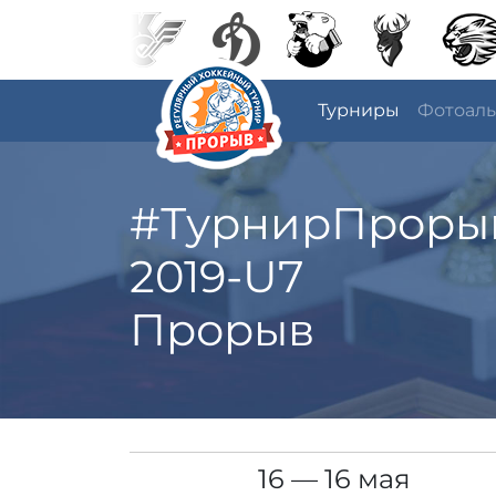
Турниры
Фотоал
#ТурнирПроры
2019-U7
Прорыв
16 — 16 мая