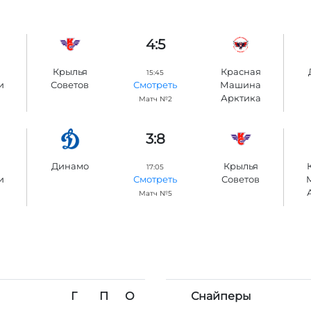
4:5
Крылья
Красная
15:45
и
Советов
Машина
Смотреть
Арктика
Матч №2
3:8
Динамо
Крылья
17:05
и
Советов
Смотреть
Матч №5
Г
П
О
Снайперы