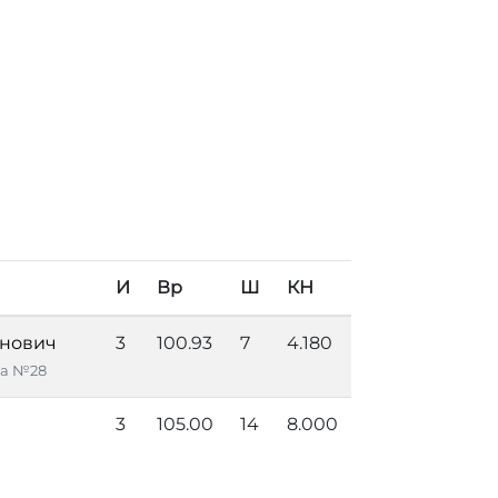
И
Вр
Ш
КН
енович
3
100.93
7
4.180
ка №28
3
105.00
14
8.000