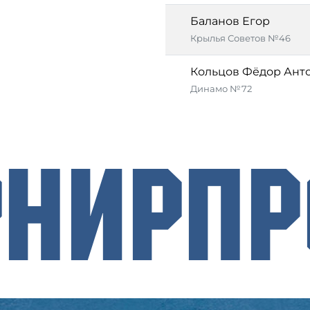
Баланов Егор
Крылья Советов №46
Кольцов Фёдор Ант
Динамо №72
рнирП