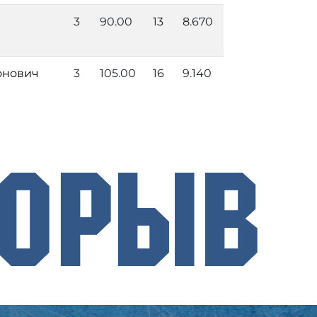
3
90.00
13
8.670
онович
3
105.00
16
9.140
рорыв