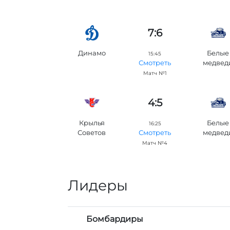
7:6
Динамо
Белые
15:45
медвед
Смотреть
Матч №1
4:5
Крылья
Белые
16:25
Советов
медвед
Смотреть
Матч №4
Лидеры
Бомбардиры