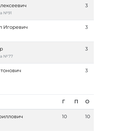
Алексеевич
3
а №91
л Игоревич
3
др
3
ка №77
нтонович
3
Г
П
О
риллович
10
10