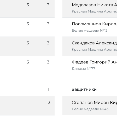
3
3
Медолазов Никита 
Красная Машина Арктик
3
3
Поломошнов Кирил
Белые медведи №12
3
3
Скандаков Алексан
Красная Машина Аркти
3
3
Фадеев Григорий А
Динамо №77
П
Защитники
3
Степанов Мирон Ки
Белые медведи №43