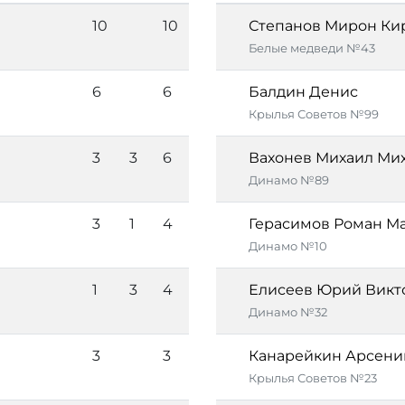
10
10
Степанов Мирон Ки
Белые медведи №43
6
6
Балдин Денис
Крылья Советов №99
3
3
6
Вахонев Михаил Ми
Динамо №89
3
1
4
Герасимов Роман М
Динамо №10
1
3
4
Елисеев Юрий Викт
Динамо №32
3
3
Канарейкин Арсени
Крылья Советов №23