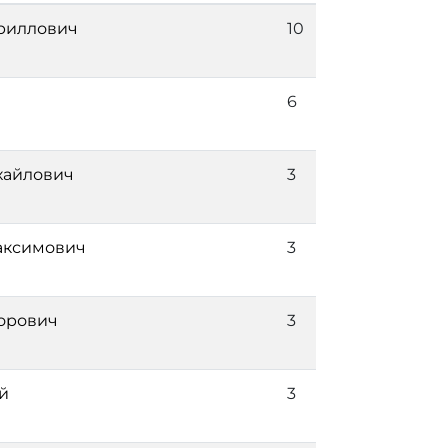
риллович
10
6
хайлович
3
аксимович
3
орович
3
й
3