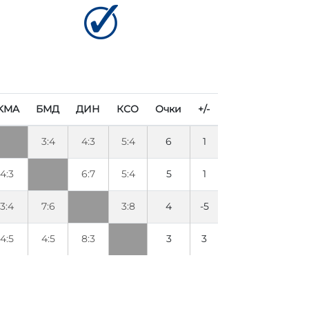
KMA
БМД
ДИН
КСО
Очки
+/-
3:4
4:3
5:4
6
1
4:3
6:7
5:4
5
1
3:4
7:6
3:8
4
-5
4:5
4:5
8:3
3
3