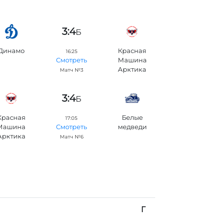
3:4
Б
Динамо
Красная
16:25
Машина
Смотреть
Арктика
Матч №3
3:4
Б
Красная
Белые
17:05
Машина
медведи
Смотреть
Арктика
Матч №6
Г