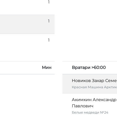
1
1
1
Мин
Вратари >60:00
Новиков Захар Сем
Красная Машина Аркти
Акимкин Александр
Павлович
Белые медведи №24