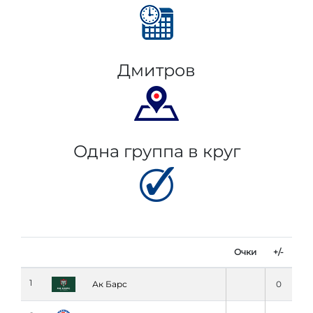
Дмитров
Одна группа в круг
Очки
+/-
1
Ак Барс
0