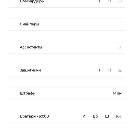
Бомбардиры
Г
П
О
Снайперы
Г
Ассистенты
П
Защитники
Г
П
О
Штрафы
Мин
Вратари >60:00
И
Вр
Ш
КН