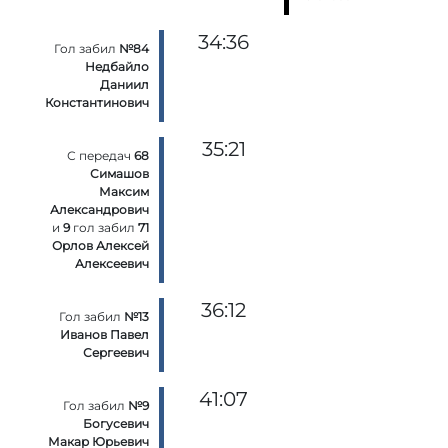
34:36
Гол забил
№84
Недбайло
Даниил
Константинович
35:21
С передач
68
Симашов
Максим
Александрович
и
9
гол забил
71
Орлов Алексей
Алексеевич
36:12
Гол забил
№13
Иванов Павел
Сергеевич
41:07
Гол забил
№9
Богусевич
Макар Юрьевич