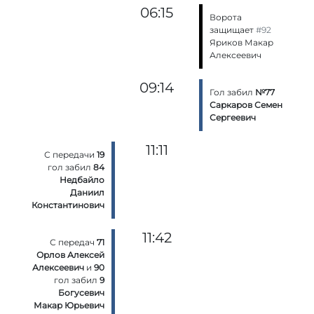
06:15
Ворота
защищает
#92
Яриков Макар
Алексеевич
09:14
Гол забил
№77
Саркаров Семен
Сергеевич
11:11
С передачи
19
гол забил
84
Недбайло
Даниил
Константинович
11:42
С передач
71
Орлов Алексей
Алексеевич
и
90
гол забил
9
Богусевич
Макар Юрьевич