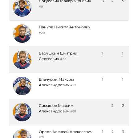
Богусевич Макар Юрьевич
3
2
5
#9
Панков Никита Антонович
#20
Бабушкин Дмитрий
1
1
Сергеевич
#27
Епечурин Максим
1
1
Александрович
#52
Симашов Максим
2
2
Александрович
#68
Орлов Алексей Алексеевич
1
2
3
#71