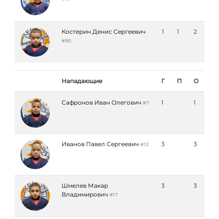
Костерин Денис Сергеевич
1
1
2
#90
Нападающие
Г
П
О
Сафронов Иван Олегович
1
1
#7
Иванов Павел Сергеевич
3
3
#13
Шмелев Макар
3
3
Владимирович
#17