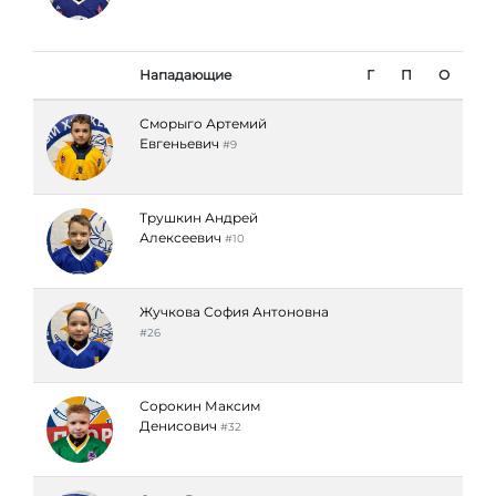
Нападающие
Г
П
О
Сморыго Артемий
Евгеньевич
#9
Трушкин Андрей
Алексеевич
#10
Жучкова София Антоновна
#26
Сорокин Максим
Денисович
#32