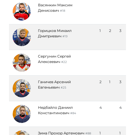
Васянкин Максим
Денисович
#18
Горицков Михаил
1
2
3
Дмитриевич
#19
Сергунин Сергей
Алексеевич
#22
Ганичев Арсений
2
1
3
Евгеньевич
#25
Недбайло Даниил
4
4
Константинович
#84
Зима Прохор Артемович
1
1
#88