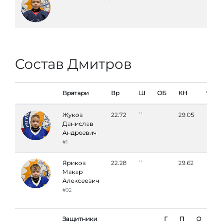
Состав Дмитров
Вратари
Вр
Ш
ОБ
КН
%ОБ
Жуков
22.72
11
29.05
Данислав
Андреевич
#1
Яриков
22.28
11
29.62
Макар
Алексеевич
#92
Защитники
Г
П
О