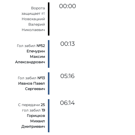
00:00
Ворота
защищает
#1
Новохацкий
Валерий
Николаевич
00:13
Гол забил
№52
Епечурин
Максим
Александрович
05:16
Гол забил
№13
Иванов Павел
Сергеевич
06:14
С передачи
25
гол забил
19
Горицков
Михаил
Дмитриевич