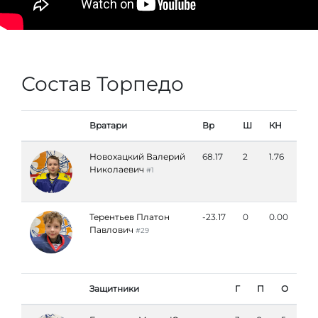
Состав Торпедо
Вратари
Вр
Ш
КН
Новохацкий Валерий
68.17
2
1.76
Николаевич
#1
Терентьев Платон
-23.17
0
0.00
Павлович
#29
Защитники
Г
П
О