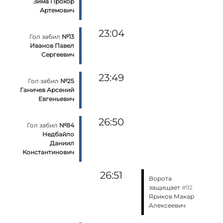
Зима Прохор
Артемович
23:04
Гол забил
№13
Иванов Павел
Сергеевич
23:49
Гол забил
№25
Ганичев Арсений
Евгеньевич
26:50
Гол забил
№84
Недбайло
Даниил
Константинович
26:51
Ворота
защищает
#92
Яриков Макар
Алексеевич