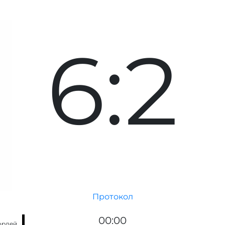
6:2
Протокол
00:00
ордей