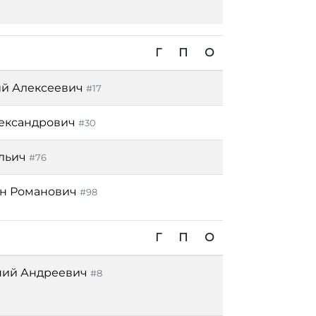
Г
П
О
й Алексеевич
#17
ександрович
#30
льич
#76
н Романович
#98
Г
П
О
ний Андреевич
#8