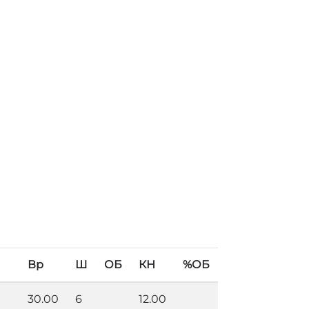
Вр
Ш
ОБ
КН
%ОБ
30.00
6
12.00