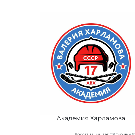
Академия Харламова
Ворота защищает
#31
Торшин Г