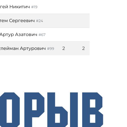
ргей Никитич
#19
тем Сергеевич
#24
 Артур Азатович
#67
улейман Артурович
2
2
#99
рорыв