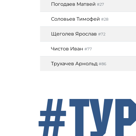
Погодаев Матвей
#27
Соловьев Тимофей
#28
Щеголев Ярослав
#72
Чистов Иван
#77
Трухачев Арнольд
#86
#Ту