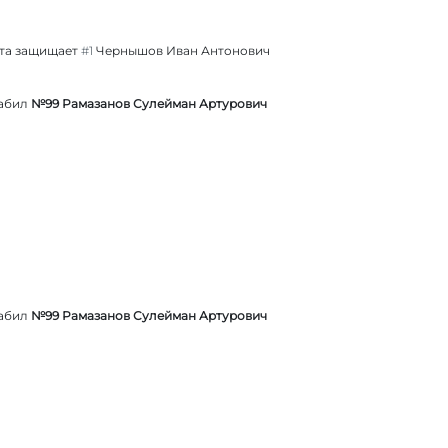
та защищает
#1
Чернышов Иван Антонович
забил
№99 Рамазанов Сулейман Артурович
забил
№99 Рамазанов Сулейман Артурович