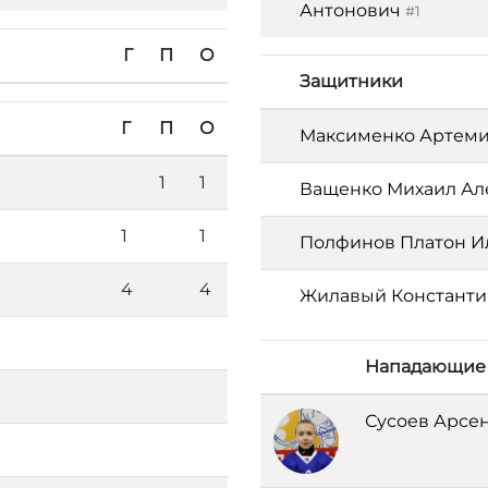
Антонович
#1
Г
П
О
Защитники
Г
П
О
Максименко Артеми
1
1
Ващенко Михаил Ал
1
1
Полфинов Платон И
4
4
Жилавый Константи
Нападающие
Сусоев Арсе