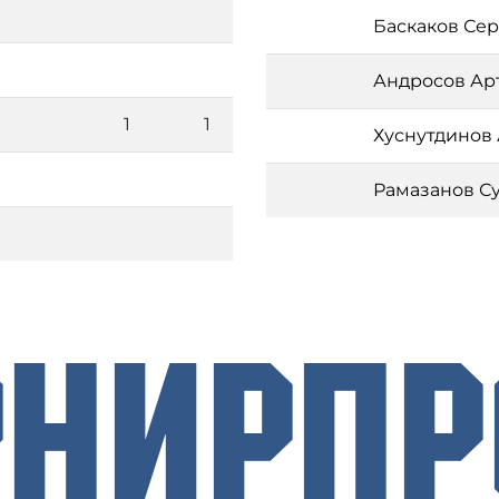
Баскаков Се
Андросов Ар
1
1
Хуснутдинов
Рамазанов С
рнирП