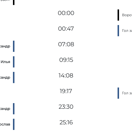
00:00
Воро
00:47
Гол 
07:08
сандр
09:15
 Илья
14:08
сандр
19:17
Гол 
23:30
сандр
25:16
ослав