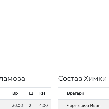
рламова
Состав Химки
Вр
Ш
КН
Вратари
30.00
2
4.00
Чернышов Иван