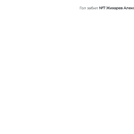
Гол забил
№7 Жихарев Алек