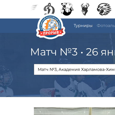
Турниры
Фотоал
Матч №3 • 26 ян