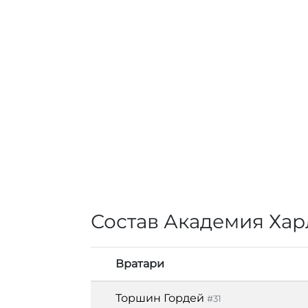
Состав Академия Ха
Вратари
Торшин Гордей
#31