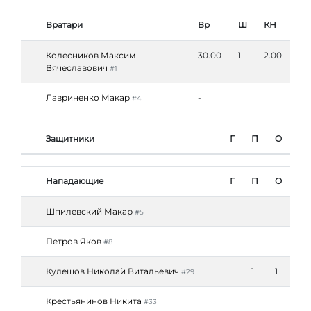
Вратари
Вр
Ш
КН
Колесников Максим
30.00
1
2.00
Вячеславович
#1
Лавриненко Макар
-
#4
Защитники
Г
П
О
Нападающие
Г
П
О
Шпилевский Макар
#5
Петров Яков
#8
Кулешов Николай Витальевич
1
1
#29
Крестьянинов Никита
#33