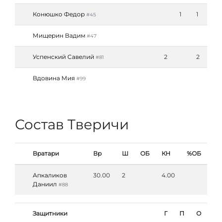
Конюшко Федор
1
1
#45
Мищерин Вадим
#47
Успенский Савелий
2
2
#81
Вдовина Мия
#99
Состав Тверичи
Вратари
Вр
Ш
ОБ
КН
%ОБ
Апкаликов
30.00
2
4.00
Даниил
#88
Защитники
Г
П
О