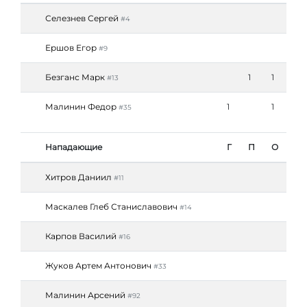
Селезнев Сергей
#4
Ершов Егор
#9
Безганс Марк
1
1
#13
Малинин Федор
1
1
#35
Нападающие
Г
П
О
Хитров Даниил
#11
Маскалев Глеб Станиславович
#14
Карпов Василий
#16
Жуков Артем Антонович
#33
Малинин Арсений
#92