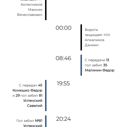
Колесников
Максим
Вячеславович
00:00
Ворота
защищает
#88
Апкаликов
Даниил
08:46
С передачи
13
гол забил
35
Малинин Федор
19:55
С передач
45
Конюшко Федор
и
29
гол забил
81
Успенский
Савелий
20:24
Гол забил
№81
Успенский