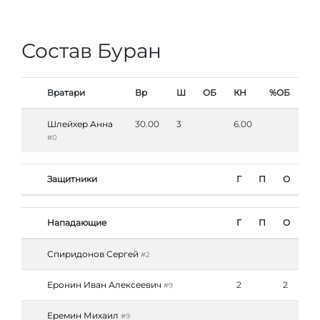
Состав Буран
Вратари
Вр
Ш
ОБ
КН
%ОБ
Шлейхер Анна
30.00
3
6.00
#0
Защитники
Г
П
О
Нападающие
Г
П
О
Спиридонов Сергей
#2
Еронин Иван Алексеевич
2
2
#9
Еремин Михаил
#9