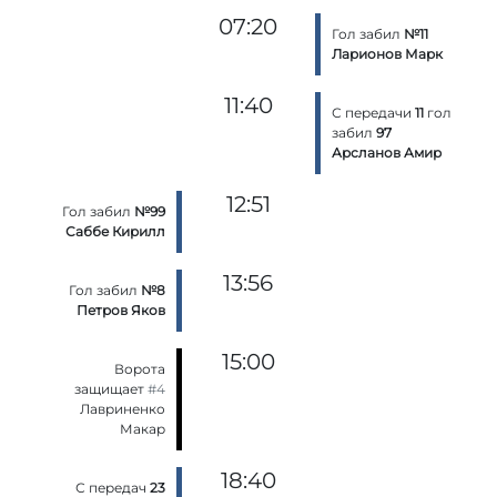
07:20
Гол забил
№11
Ларионов Марк
11:40
С передачи
11
гол
забил
97
Арсланов Амир
12:51
Гол забил
№99
Саббе Кирилл
13:56
Гол забил
№8
Петров Яков
15:00
Ворота
защищает
#4
Лавриненко
Макар
18:40
С передач
23