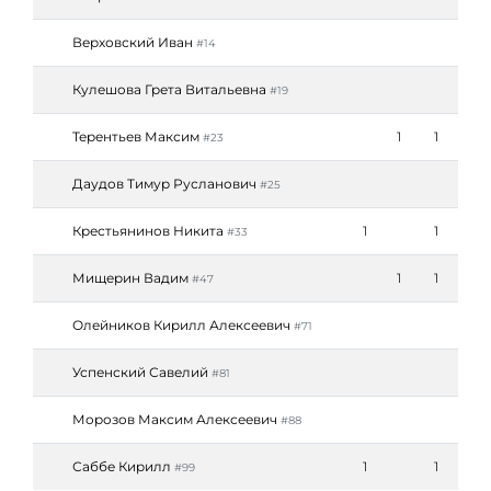
Верховский Иван
#14
Кулешова Грета Витальевна
#19
Терентьев Максим
1
1
#23
Даудов Тимур Русланович
#25
Крестьянинов Никита
1
1
#33
Мищерин Вадим
1
1
#47
Олейников Кирилл Алексеевич
#71
Успенский Савелий
#81
Морозов Максим Алексеевич
#88
Саббе Кирилл
1
1
#99