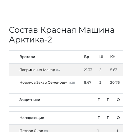
Состав Красная Машина
Арктика-2
Вратари
Вр
Ш
КН
Лавриненко Макар
21.33
2
5.63
#4
Новиков Захар Семенович
8.67
3
20.76
#28
Защитники
Г
П
О
Нападающие
Г
П
О
Петров Яков
1
1
#8