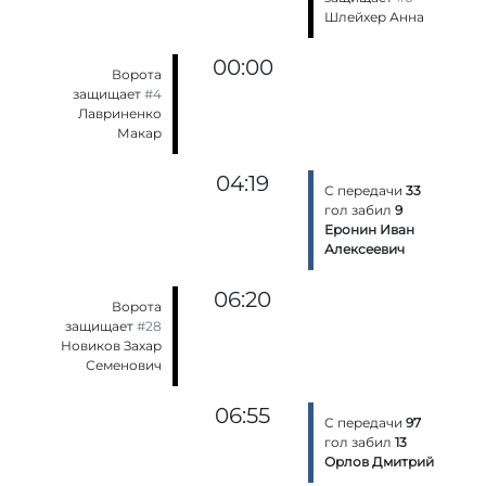
Шлейхер Анна
00:00
Ворота
защищает
#4
Лавриненко
Макар
04:19
С передачи
33
гол забил
9
Еронин Иван
Алексеевич
06:20
Ворота
защищает
#28
Новиков Захар
Семенович
06:55
С передачи
97
гол забил
13
Орлов Дмитрий