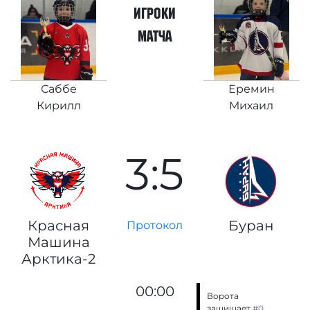
игроки
матча
Саббе
Еремин
Кирилл
Михаил
3:5
Красная
Буран
Протокол
Машина
Арктика-2
00:00
Ворота
защищает
#0