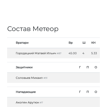
Состав Метеор
Вратари
Вр
Ш
КН
Городецкий Матвей Ильич
45.00
4
5.33
#87
Защитники
Г
П
О
Соловьев Михаил
#91
Нападающие
Г
П
О
Акопян Арутюн
#7