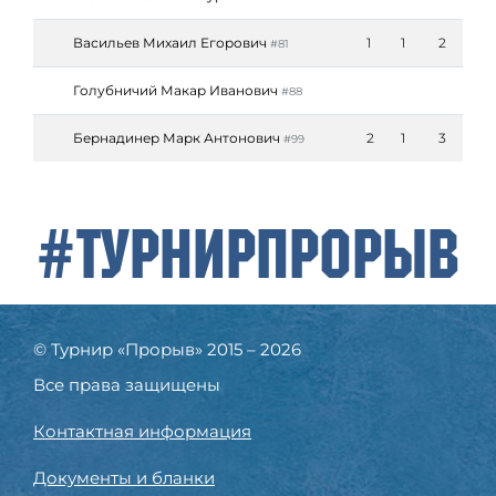
Васильев Михаил Егорович
1
1
2
#81
Голубничий Макар Иванович
#88
Бернадинер Марк Антонович
2
1
3
#99
#ТурнирПрорыв
© Турнир «Прорыв» 2015 – 2026
Все права защищены
Контактная информация
Документы и бланки