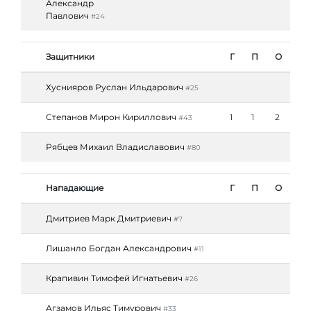
Александр
Павлович
#24
Защитники
Г
П
О
Хуснияров Руслан Ильдарович
#25
Степанов Мирон Кириллович
1
1
2
#43
Рябцев Михаил Владиславович
#80
Нападающие
Г
П
О
Дмитриев Марк Дмитриевич
#7
Лишанло Богдан Александрович
#11
Крапивин Тимофей Игнатьевич
#26
Агзамов Ильяс Тимурович
#33