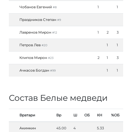
Чобанов Евгений
1
1
#8
Праздников Степан
#9
Лавренов Мирон
1
2
3
#12
Петров Лев
1
1
#20
Клипов Мирон
2
1
3
#23
Ачкасов Богдан
1
1
#99
Состав Белые медведи
Вратари
Вр
Ш
ОБ
КН
%ОБ
Акимкин
45.00
4
5.33