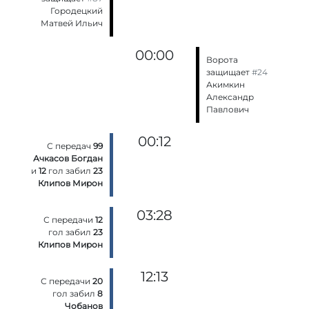
Городецкий
Матвей Ильич
00:00
Ворота
защищает
#24
Акимкин
Александр
Павлович
00:12
С передач
99
Ачкасов Богдан
и
12
гол забил
23
Клипов Мирон
03:28
С передачи
12
гол забил
23
Клипов Мирон
12:13
С передачи
20
гол забил
8
Чобанов