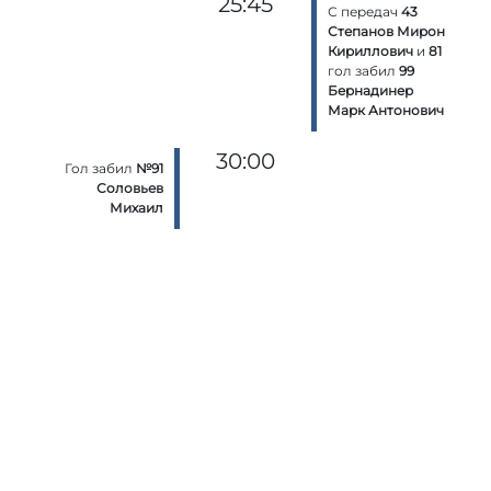
25:45
С передач
43
Степанов Мирон
Кириллович
и
81
гол забил
99
Бернадинер
Марк Антонович
30:00
Гол забил
№91
Соловьев
Михаил