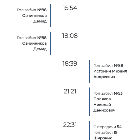
15:54
Гол забил
№88
Овчинников
Демид
18:08
Гол забил
№88
Овчинников
Демид
18:39
Гол забил
№88
Истомин Михаил
Андреевич
21:21
Гол забил
№53
Поляков
Николай
Денисович
22:31
С передачи
54
гол забил
19
Широких