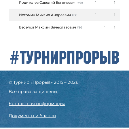
Родителев Савелий Евгеньевич
1
1
#69
Истомин Михаил Андреевич
1
1
#88
Веселов Максим Вячеславович
1
1
#92
#ТурнирПрорыв
© Турнир «Прорыв» 2015 – 2026
Все права защищены
Контактная информация
Документы и бланки