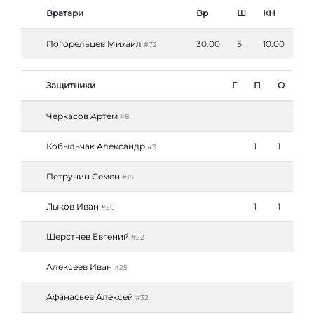
Вратари
Вр
Ш
КН
Погорельцев Михаил
30.00
5
10.00
#72
Защитники
Г
П
О
Черкасов Артем
#8
Кобыльчак Александр
1
1
#9
Петрунин Семен
#15
Лыков Иван
1
1
#20
Шерстнев Евгений
#22
Алексеев Иван
#25
Афанасьев Алексей
#32