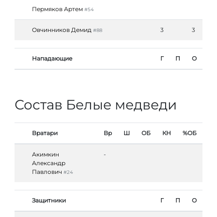
Пермяков Артем
#54
Овчинников Демид
3
3
#88
Нападающие
Г
П
О
Состав Белые медведи
Вратари
Вр
Ш
ОБ
КН
%ОБ
Акимкин
-
Александр
Павлович
#24
Защитники
Г
П
О