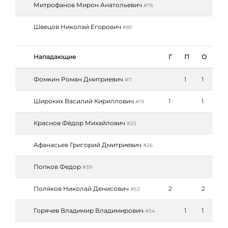
Митрофанов Мирон Анатольевич
#76
Швецов Николай Егорович
#85
Нападающие
Г
П
О
Фомкин Роман Дмитриевич
1
1
#11
Широких Василий Кириллович
1
1
#19
Краснов Фёдор Михайлович
#25
Афанасьев Григорий Дмитриевич
#26
Попков Федор
#39
Поляков Николай Денисович
2
2
#53
Горячев Владимир Владимирович
1
1
#54