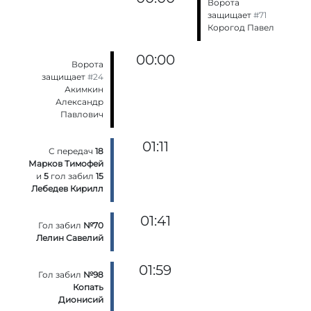
Ворота
защищает
#71
Корогод Павел
00:00
Ворота
защищает
#24
Акимкин
Александр
Павлович
01:11
С передач
18
Марков Тимофей
и
5
гол забил
15
Лебедев Кирилл
01:41
Гол забил
№70
Лелин Савелий
01:59
Гол забил
№98
Копать
Дионисий