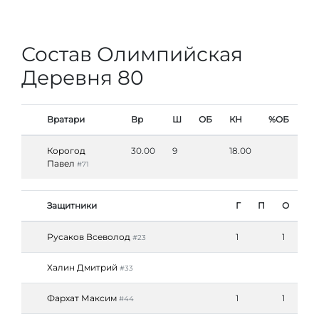
Состав Олимпийская
Деревня 80
Вратари
Вр
Ш
ОБ
КН
%ОБ
Корогод
30.00
9
18.00
Павел
#71
Защитники
Г
П
О
Русаков Всеволод
1
1
#23
Халин Дмитрий
#33
Фархат Максим
1
1
#44