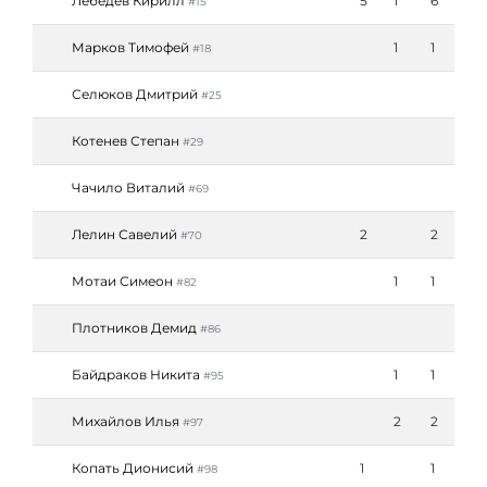
Лебедев Кирилл
5
1
6
#15
Марков Тимофей
1
1
#18
Селюков Дмитрий
#25
Котенев Степан
#29
Чачило Виталий
#69
Лелин Савелий
2
2
#70
Мотаи Симеон
1
1
#82
Плотников Демид
#86
Байдраков Никита
1
1
#95
Михайлов Илья
2
2
#97
Копать Дионисий
1
1
#98