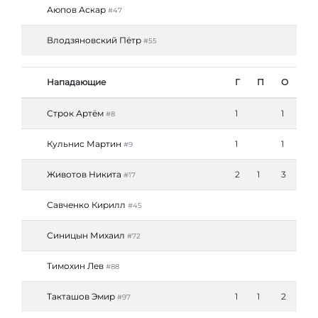
Аюпов Аскар
#47
Влодзяновский Пётр
#55
Нападающие
Г
П
О
Строк Артём
1
1
#8
Кульнис Мартин
1
1
#9
Животов Никита
2
1
3
#17
Савченко Кирилл
#45
Синицын Михаил
#72
Тимохин Лев
#88
Такташов Эмир
1
1
2
#97