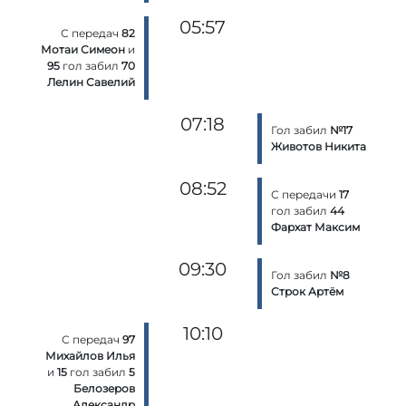
05:57
С передач
82
Мотаи Симеон
и
95
гол забил
70
Лелин Савелий
07:18
Гол забил
№17
Животов Никита
08:52
С передачи
17
гол забил
44
Фархат Максим
09:30
Гол забил
№8
Строк Артём
10:10
С передач
97
Михайлов Илья
и
15
гол забил
5
Белозеров
Александр