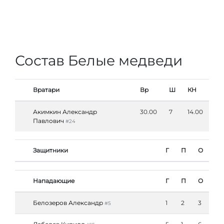
Состав Белые медведи
Вратари
Вр
Ш
КН
Акимкин Александр
30.00
7
14.00
Павлович
#24
Защитники
Г
П
О
Нападающие
Г
П
О
Белозеров Александр
1
2
3
#5