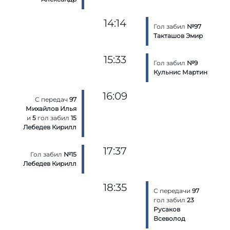
14:14
Гол забил
№97
Такташов Эмир
15:33
Гол забил
№9
Кульнис Мартин
16:09
С передач
97
Михайлов Илья
и
5
гол забил
15
Лебедев Кирилл
17:37
Гол забил
№15
Лебедев Кирилл
18:35
С передачи
97
гол забил
23
Русаков
Всеволод