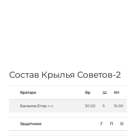
Состав Крылья Советов-2
Вратари
Вр
Ш
КН
Баланов Егор
30.00
5
10.00
#46
Защитники
Г
П
О