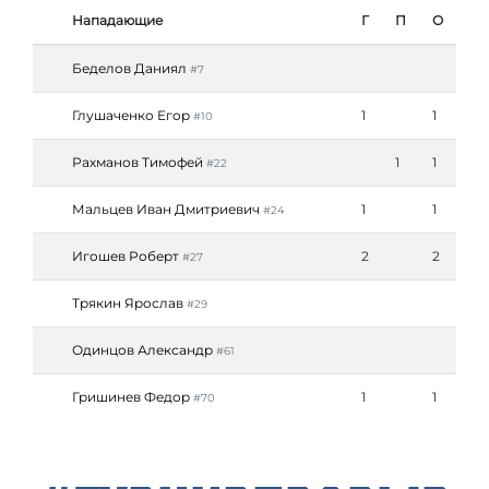
Нападающие
Г
П
О
Беделов Даниял
#7
Глушаченко Егор
1
1
#10
Рахманов Тимофей
1
1
#22
Мальцев Иван Дмитриевич
1
1
#24
Игошев Роберт
2
2
#27
Трякин Ярослав
#29
Одинцов Александр
#61
Гришинев Федор
1
1
#70