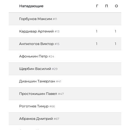
Нападающие
Г
П
О
Горбунов Максим
#11
Кардивар Артемий
1
1
#13
Анпилогов Виктор
1
1
#15
Афонькин Петр
#24
Щербин Василий
#29
Дианшин Тамерлан
#41
Простокишин Павел
#47
Роготнев Тимур
#66
Абрамов Дмитрий
#67