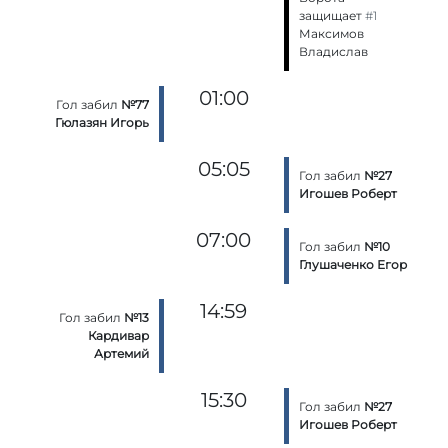
защищает
#1
Максимов
Владислав
01:00
Гол забил
№77
Гюлазян Игорь
05:05
Гол забил
№27
Игошев Роберт
07:00
Гол забил
№10
Глушаченко Егор
14:59
Гол забил
№13
Кардивар
Артемий
15:30
Гол забил
№27
Игошев Роберт