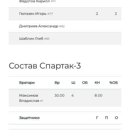
Федотов Кирилл
#71
Гюлазян Игорь
2
2
#77
Дмитриев Александр
#82
Шаблин Глеб
#85
Состав Спартак-3
Вратари
Вр
Ш
ОБ
КН
%ОБ
Максимов
30.00
4
8.00
Владислав
#1
Защитники
Г
П
О