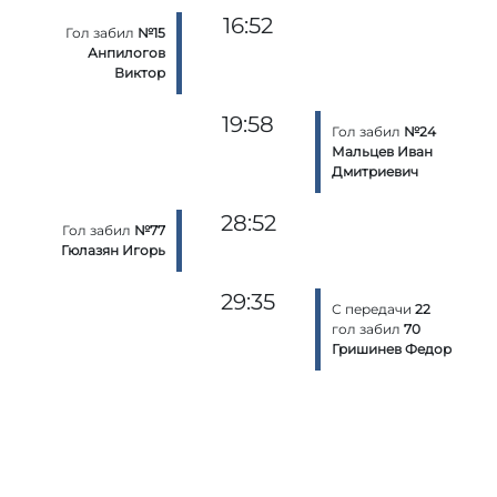
16:52
Гол забил
№15
Анпилогов
Виктор
19:58
Гол забил
№24
Мальцев Иван
Дмитриевич
28:52
Гол забил
№77
Гюлазян Игорь
29:35
С передачи
22
гол забил
70
Гришинев Федор