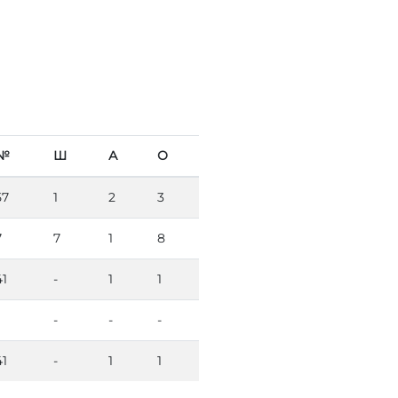
№
Ш
А
О
57
1
2
3
7
7
1
8
41
-
1
1
-
-
-
41
-
1
1