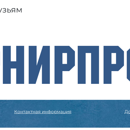
узьям
рнирП
Контактная информация
До