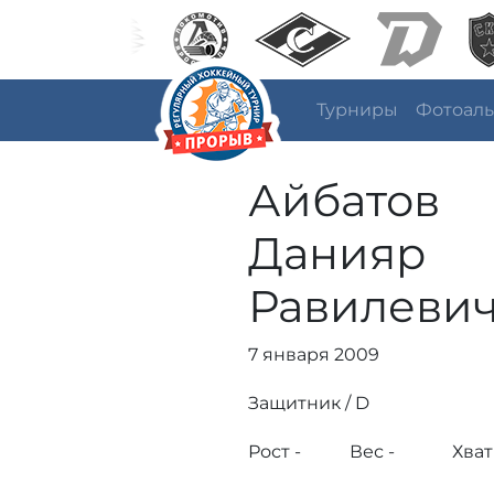
Турниры
Фотоал
Айбатов
Данияр
Равилеви
7 января 2009
Защитник / D
Рост -
Вес -
Хват