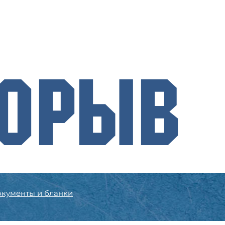
рорыв
кументы и бланки