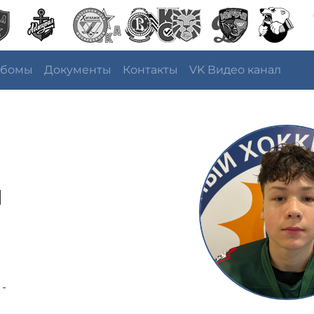
ьбомы
Документы
Контакты
VK Видео канал
ч
 -