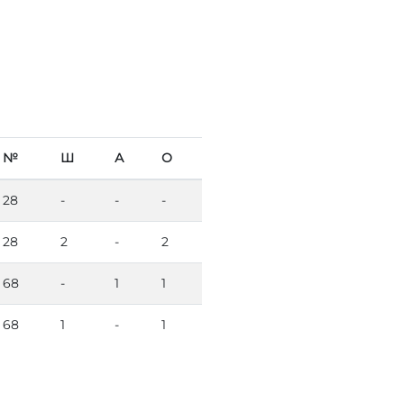
№
Ш
А
О
28
-
-
-
28
2
-
2
68
-
1
1
68
1
-
1