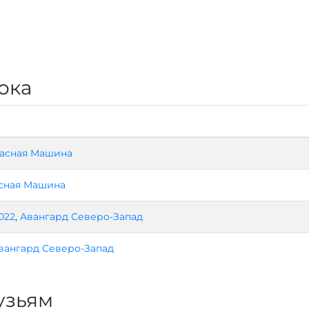
ока
асная Машина
сная Машина
2022
,
Авангард Северо-Запад
вангард Северо-Запад
узьям