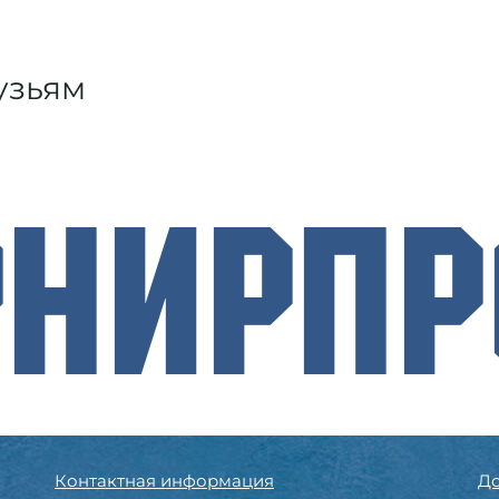
узьям
рнирП
Контактная информация
До