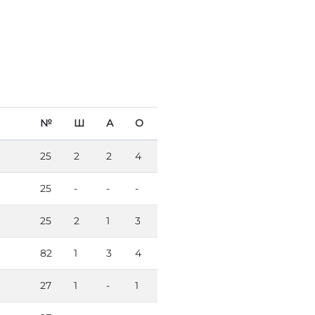
№
Ш
А
О
25
2
2
4
25
-
-
-
25
2
1
3
82
1
3
4
27
1
-
1