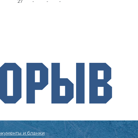
27
-
-
-
рорыв
кументы и бланки