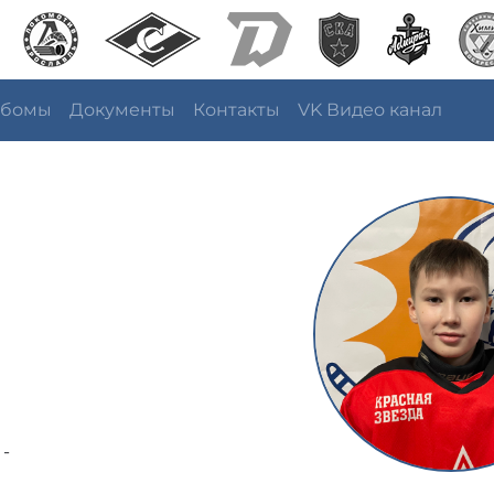
ьбомы
Документы
Контакты
VK Видео канал
 -