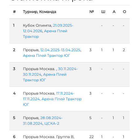
#
Турнир, Команда
№
Ш
А
О
1
Кубок Олимпа,
21.09.2025-
-
-
-
12.04.2026
,
Арена Плей
Трактор
2
Прорыв,
12.04.2025-13.04.2025
,
3
1
1
2
Арена Плей Трактор ЮГ
3
Прорыв Москва. ,
30.11.2024-
3
-
-
-
30.11.2024
,
Арена Плей
Трактор ЮГ
4
Прорыв Москва,
17.11.2024-
3
-
-
-
17.11.2024
,
Арена Плей Трактор
ЮГ
5
Прорыв,
28.08.2024-
5
-
1
1
31.08.2024
,
ЦСКА-2
6
Прорыв Москва. Группа В,
22
1
-
1