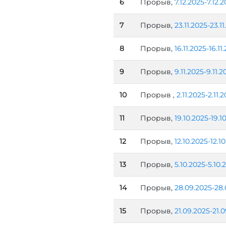
6
Прорыв,
7.12.2025-7.12.
7
Прорыв,
23.11.2025-23.1
8
Прорыв,
16.11.2025-16.11
9
Прорыв,
9.11.2025-9.11.2
10
Прорыв ,
2.11.2025-2.11.
11
Прорыв,
19.10.2025-19.1
12
Прорыв,
12.10.2025-12.1
13
Прорыв,
5.10.2025-5.10.
14
Прорыв,
28.09.2025-28.
15
Прорыв,
21.09.2025-21.