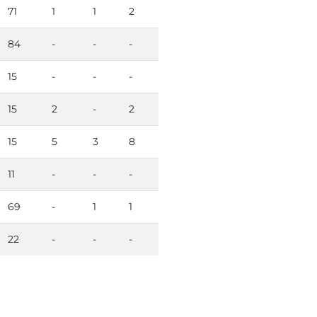
71
1
1
2
84
-
-
-
15
-
-
-
15
2
-
2
15
5
3
8
11
-
-
-
69
-
1
1
22
-
-
-