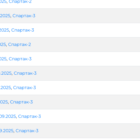
2025
,
Спартак-2
1.2025
,
Спартак-3
.2025
,
Спартак-3
025
,
Спартак-2
2025
,
Спартак-3
0.2025
,
Спартак-3
0.2025
,
Спартак-3
2025
,
Спартак-3
09.2025
,
Спартак-3
09.2025
,
Спартак-3