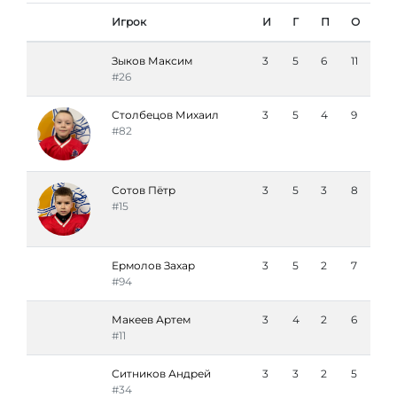
Игрок
И
Г
П
О
Зыков Максим
3
5
6
11
#26
Столбецов Михаил
3
5
4
9
#82
Сотов Пётр
3
5
3
8
#15
Ермолов Захар
3
5
2
7
#94
Макеев Артем
3
4
2
6
#11
Ситников Андрей
3
3
2
5
#34