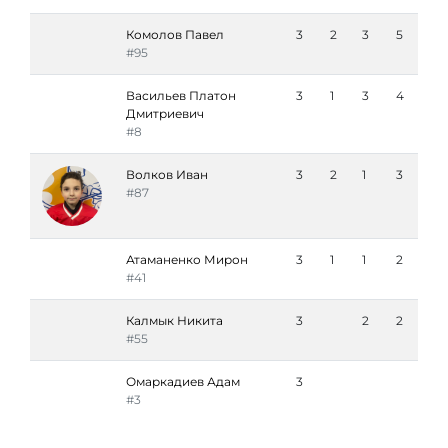
Комолов Павел
3
2
3
5
#95
Васильев Платон
3
1
3
4
Дмитриевич
#8
Волков Иван
3
2
1
3
#87
Атаманенко Мирон
3
1
1
2
#41
Калмык Никита
3
2
2
#55
Омаркадиев Адам
3
#3