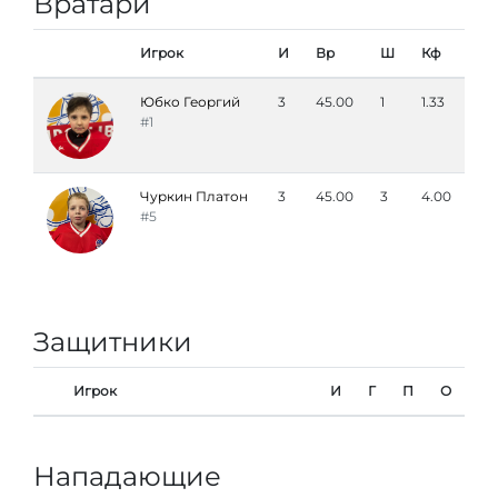
Вратари
Игрок
И
Вр
Ш
Кф
Юбко Георгий
3
45.00
1
1.33
#1
Чуркин Платон
3
45.00
3
4.00
#5
Защитники
Игрок
И
Г
П
О
Нападающие