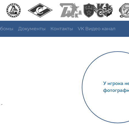
ьбомы
Документы
Контакты
VK Видео канал
 -