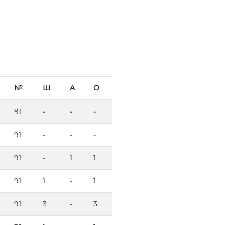
№
Ш
А
О
91
-
-
-
91
-
-
-
91
-
1
1
91
1
-
1
91
3
-
3