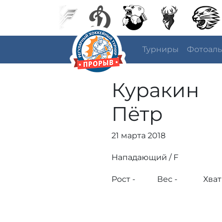
Турниры
Фотоал
Куракин
Пётр
21 марта 2018
Нападающий / F
Рост -
Вес -
Хват