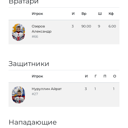
Вратари
Игрок
И
Вр
Ш
Кф
Озеров
3
90.00
9
6.00
Александр
#66
Защитники
Игрок
И
Г
П
О
Нуруллин Айрат
3
1
1
#27
Нападающие