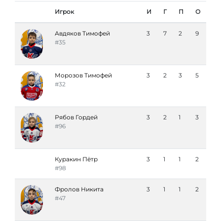
Игрок
И
Г
П
О
Авдяков Тимофей
3
7
2
9
#35
Морозов Тимофей
3
2
3
5
#32
Рябов Гордей
3
2
1
3
#96
Куракин Пётр
3
1
1
2
#98
Фролов Никита
3
1
1
2
#47