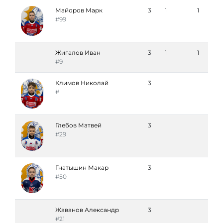
Майоров Марк
3
1
1
#99
Жигалов Иван
3
1
1
#9
Климов Николай
3
#
Глебов Матвей
3
#29
Гнатышин Макар
3
#50
Жаванов Александр
3
#21