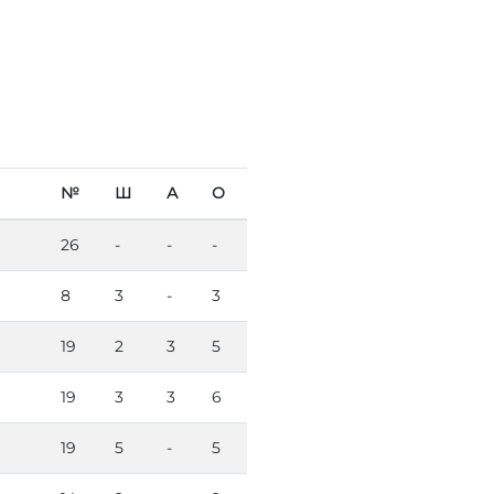
№
Ш
А
О
26
-
-
-
8
3
-
3
19
2
3
5
19
3
3
6
19
5
-
5