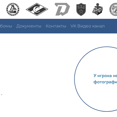
ьбомы
Документы
Контакты
VK Видео канал
 -