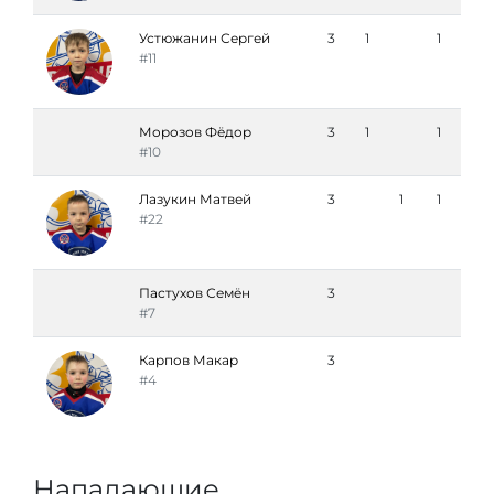
Устюжанин Сергей
3
1
1
#11
Морозов Фёдор
3
1
1
#10
Лазукин Матвей
3
1
1
#22
Пастухов Семён
3
#7
Карпов Макар
3
#4
Нападающие