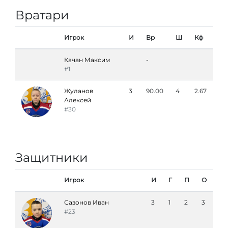
Вратари
Игрок
И
Вр
Ш
Кф
Качан Максим
-
#1
Жуланов
3
90.00
4
2.67
Алексей
#30
Защитники
Игрок
И
Г
П
О
Сазонов Иван
3
1
2
3
#23