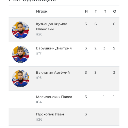
Игрок
И
Г
П
О
Кузнецов Кирилл
3
6
6
Иванович
#26
Бабушкин Дмитрий
3
2
3
5
#17
Баклагин Артёмий
3
3
3
#16
Могиленских Павел
3
1
1
#14
Прокопук Иван
3
#26