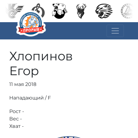
Хлопинов
Егор
11 мая 2018
Нападающий / F
Рост -
Вес -
Хват -