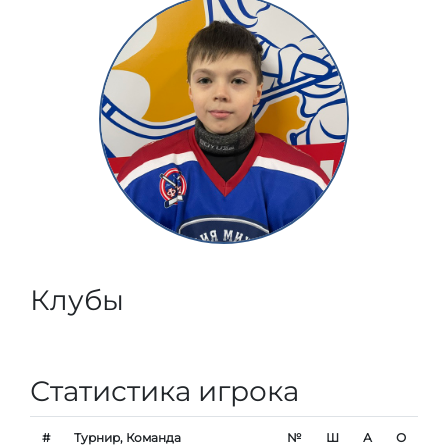
Клубы
Статистика игрока
#
Турнир, Команда
№
Ш
А
О