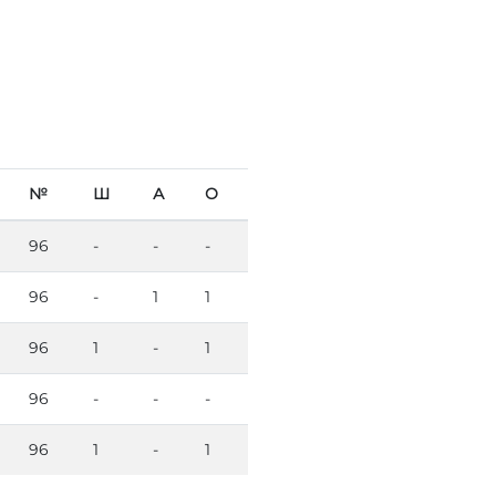
№
Ш
А
О
96
-
-
-
96
-
1
1
96
1
-
1
96
-
-
-
96
1
-
1