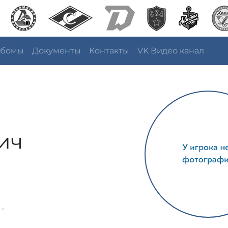
ьбомы
Документы
Контакты
VK Видео канал
ич
 -