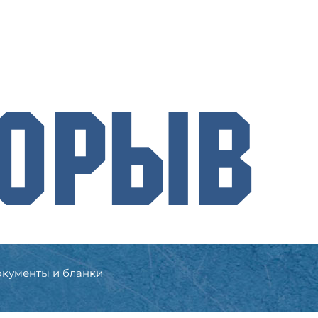
рорыв
кументы и бланки