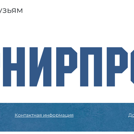
узьям
рнирП
Контактная информация
До