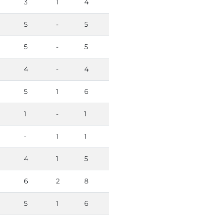
3
1
4
5
-
5
5
-
5
4
-
4
5
1
6
1
-
1
-
1
1
4
1
5
6
2
8
5
1
6