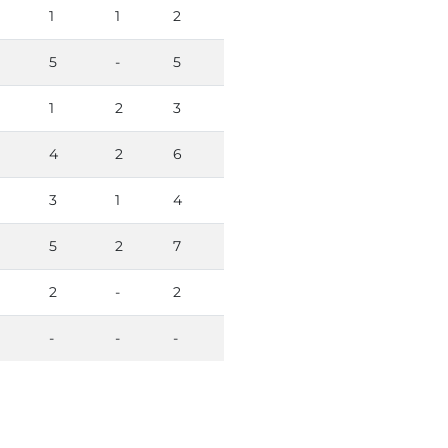
1
1
2
5
-
5
1
2
3
4
2
6
3
1
4
5
2
7
2
-
2
-
-
-