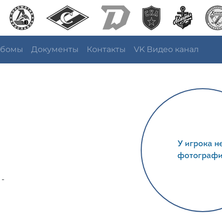
ьбомы
Документы
Контакты
VK Видео канал
 -