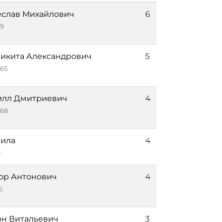
еслав Михайлович
6
9
икита Александрович
5
65
илл Дмитриевич
4
68
нила
4
1
ор Антонович
4
6
он Витальевич
3