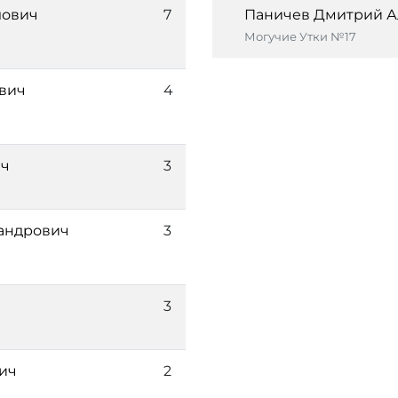
лович
7
Паничев Дмитрий А
Могучие Утки №17
вич
4
ич
3
андрович
3
3
ич
2