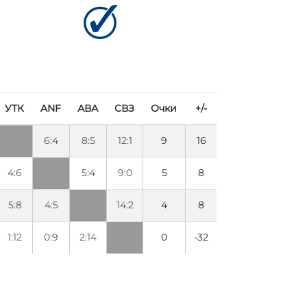
УТК
ANF
АВА
СВЗ
Очки
+/-
6:4
8:5
12:1
9
16
4:6
5:4
9:0
5
8
5:8
4:5
14:2
4
8
1:12
0:9
2:14
0
-32