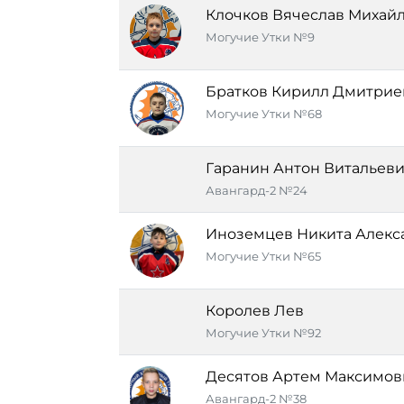
Клочков Вячеслав Михай
Могучие Утки №9
Братков Кирилл Дмитрие
Могучие Утки №68
Гаранин Антон Витальев
Авангард-2 №24
Иноземцев Никита Алекс
Могучие Утки №65
Королев Лев
Могучие Утки №92
Десятов Артем Максимов
Авангард-2 №38