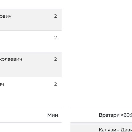
ович
2
2
колаевич
2
ич
2
Мин
Вратари >60:
Калязин Дав