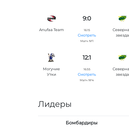
9:0
Anufaa Team
Северн
16:15
звезда
Смотреть
Матч №1
12:1
Могучие
Северн
16:55
Утки
звезда
Смотреть
Матч №4
Лидеры
Бомбардиры