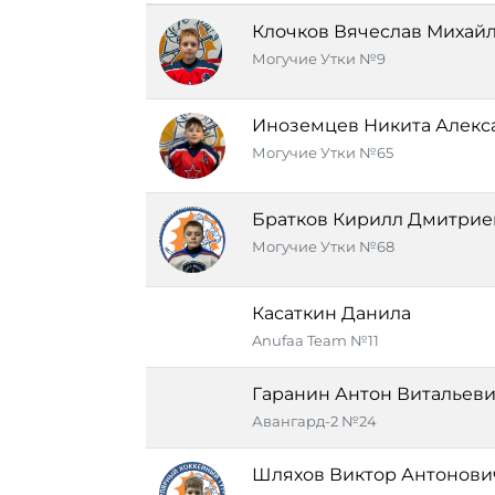
Клочков Вячеслав Михай
Могучие Утки №9
Иноземцев Никита Алекс
Могучие Утки №65
Братков Кирилл Дмитрие
Могучие Утки №68
Касаткин Данила
Anufaa Team №11
Гаранин Антон Витальев
Авангард-2 №24
Шляхов Виктор Антонови