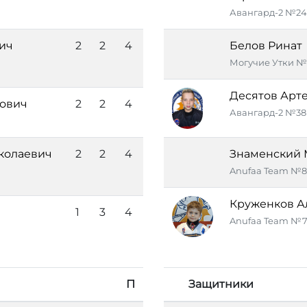
Авангард-2 №24
ич
2
2
4
Белов Ринат
Могучие Утки №
Десятов Арт
ович
2
2
4
Авангард-2 №38
колаевич
2
2
4
Знаменский 
Anufaa Team №8
Круженков А
1
3
4
Anufaa Team №7
П
Защитники