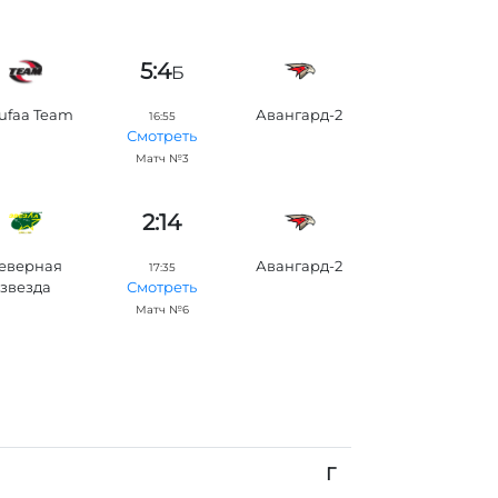
5:4
Б
ufaa Team
Авангард-2
16:55
Смотреть
Матч №3
2:14
еверная
Авангард-2
17:35
звезда
Смотреть
Матч №6
Г