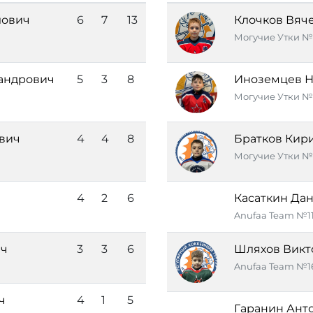
лович
6
7
13
Клочков Вяч
Могучие Утки №
андрович
5
3
8
Иноземцев Н
Могучие Утки №
вич
4
4
8
Братков Кир
Могучие Утки №
4
2
6
Касаткин Да
Anufaa Team №1
ич
3
3
6
Шляхов Викт
Anufaa Team №1
ч
4
1
5
Гаранин Ант