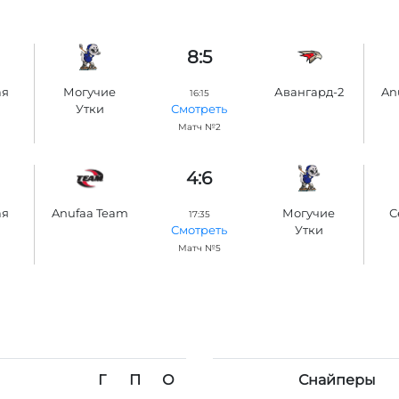
8:5
ая
Могучие
Авангард-2
An
16:15
Утки
Смотреть
Матч №2
4:6
ая
Anufaa Team
Могучие
С
17:35
Утки
Смотреть
Матч №5
Г
П
О
Снайперы