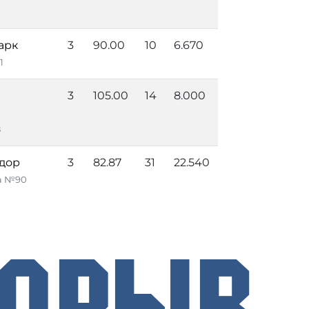
арк
3
90.00
10
6.670
1
3
105.00
14
8.000
8
дор
3
82.87
31
22.540
а №90
рорыв