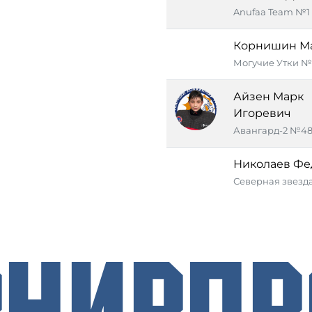
Anufaa Team №1
Корнишин М
Могучие Утки №
Айзен Марк
Игоревич
Авангард-2 №4
Николаев Фе
Северная звезд
рнирП