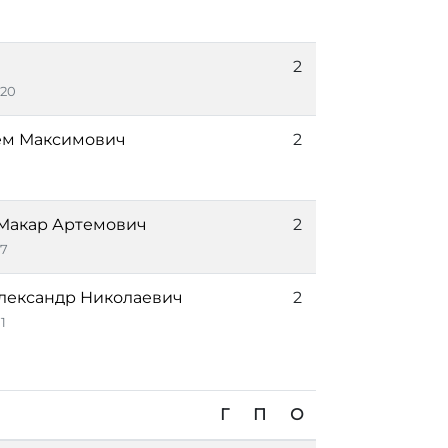
2
20
ем Максимович
2
Макар Артемович
2
7
лександр Николаевич
2
1
Г
П
О