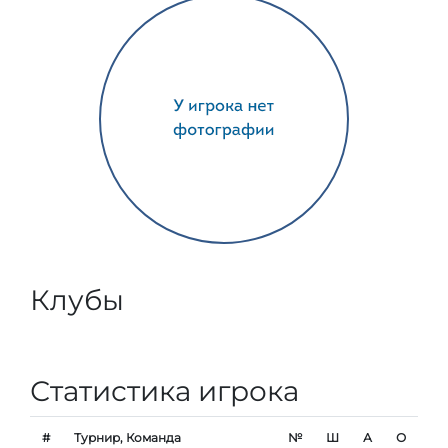
Клубы
Статистика игрока
#
Турнир, Команда
№
Ш
А
О