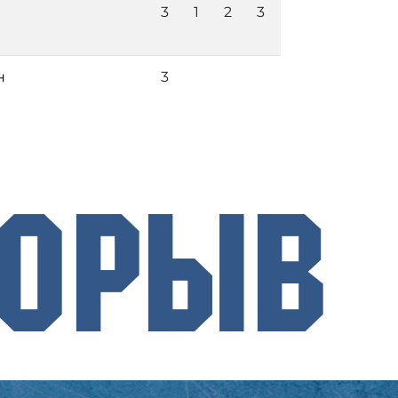
3
1
2
3
н
3
рорыв