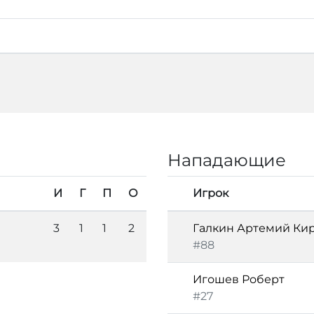
Нападающие
И
Г
П
О
Игрок
3
1
1
2
Галкин Артемий Ки
#88
Игошев Роберт
#27