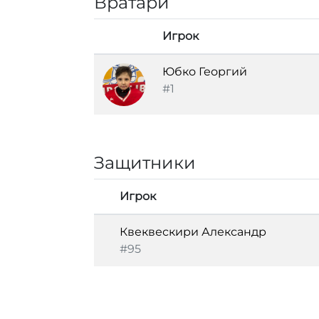
Вратари
Игрок
Юбко Георгий
#1
Защитники
Игрок
Квеквескири Александр
#95