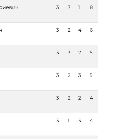
риевич
3
7
1
8
ч
3
2
4
6
3
3
2
5
3
2
3
5
3
2
2
4
3
1
3
4