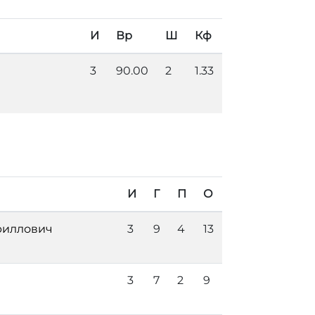
И
Вр
Ш
Кф
3
90.00
2
1.33
И
Г
П
О
риллович
3
9
4
13
3
7
2
9