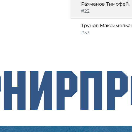
Рахманов Тимофей
#22
Трунов Максимелья
#33
рнирП