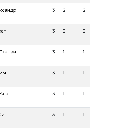
ксандр
3
2
2
рат
3
2
2
Степан
3
1
1
сим
3
1
1
Алан
3
1
1
ей
3
1
1