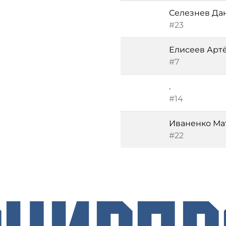
Селезнев Да
#23
Елисеев Арт
#7
.
#14
Иваненко Ма
#22