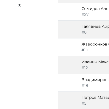
3
Семидел Але
#27
Галявиев Ай
#8
Жаворонков 
#10
Иванин Мак
#12
Владимиров 
#18
Петров Матв
#5