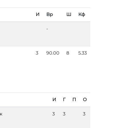
И
Вр
Ш
Кф
-
3
90.00
8
5.33
И
Г
П
О
к
3
3
3