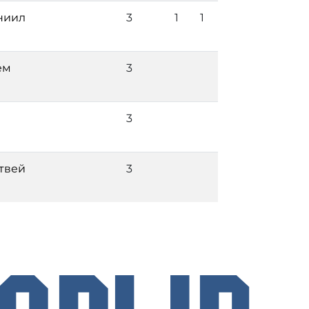
ниил
3
1
1
ём
3
3
твей
3