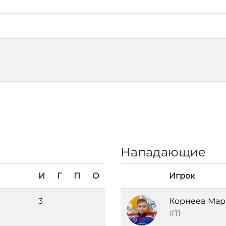
Нападающие
И
Г
П
О
Игрок
3
Корнеев Мар
#11