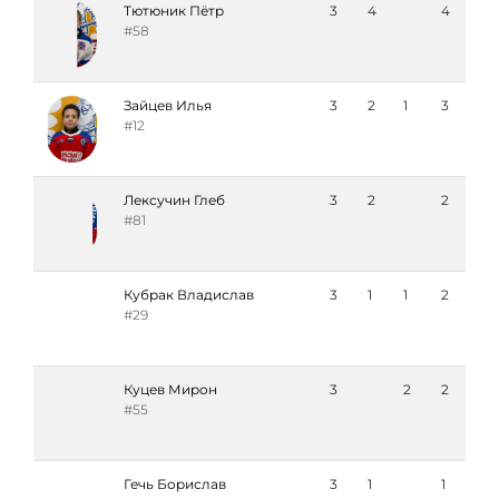
Тютюник Пётр
3
4
4
#58
Зайцев Илья
3
2
1
3
#12
Лексучин Глеб
3
2
2
#81
Кубрак Владислав
3
1
1
2
#29
Куцев Мирон
3
2
2
#55
Гечь Борислав
3
1
1