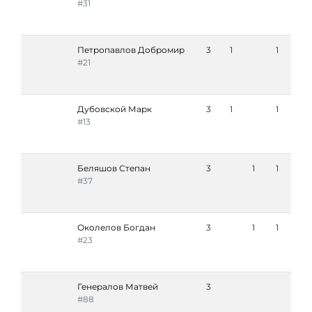
#31
Петропавлов Добромир
3
1
1
#21
Дубовской Марк
3
1
1
#13
Беляшов Степан
3
1
1
#37
Околелов Богдан
3
1
1
#23
Генералов Матвей
3
#88