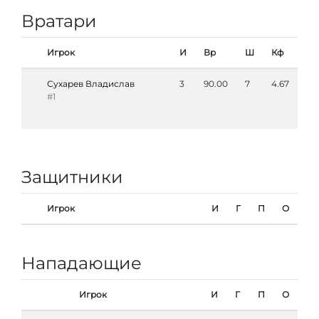
Вратари
Игрок
И
Вр
Ш
Кф
Сухарев Владислав
3
90.00
7
4.67
#1
Защитники
Игрок
И
Г
П
О
Нападающие
Игрок
И
Г
П
О