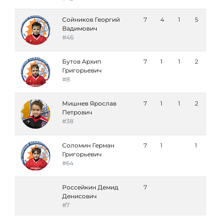
Сойников Георгий
7
4
1
5
Вадимович
#46
Бутов Архип
7
1
1
2
Григорьевич
#8
Мишнев Ярослав
7
1
1
2
Петрович
#38
Соломин Герман
7
1
1
Григорьевич
#64
Россейкин Демид
7
Денисович
#7