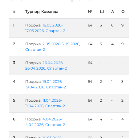
#
Турнир, Команда
№
Ш
А
О
1
Прорыв,
16.05.2026-
64
3
6
9
17.05.2026
,
Спартак-2
2
Прорыв,
2.05.2026-5.05.2026
,
64
5
4
9
Спартак-2
3
Прорыв,
26.04.2026-
64
-
-
-
26.04.2026
,
Спартак-2
4
Прорыв,
19.04.2026-
64
2
1
3
19.04.2026
,
Спартак-2
5
Прорыв,
11.04.2026-
64
2
-
2
11.04.2026
,
Спартак-2
6
Прорыв,
4.04.2026-
64
4
-
4
4.04.2026
,
Спартак-2
7
Прорыв,
14.03.2026-
64
2
-
2