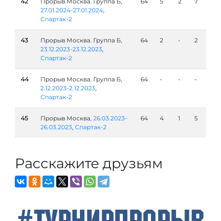
42
Прорыв Москва. Группа Б,
64
5
2
7
27.01.2024-27.01.2024
,
Спартак-2
43
Прорыв Москва. Группа Б,
64
2
-
2
23.12.2023-23.12.2023
,
Спартак-2
44
Прорыв Москва. Группа Б,
64
-
-
-
2.12.2023-2.12.2023
,
Спартак-2
45
Прорыв Москва,
26.03.2023-
64
4
1
5
26.03.2023
,
Спартак-2
Расскажите друзьям
#ТурнирПрорыв