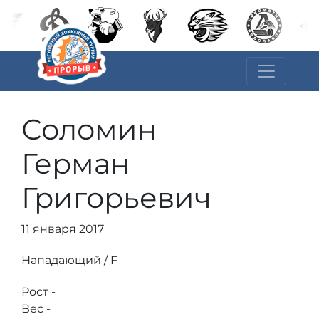
Соломин
Герман
Григорьевич
11 января 2017
Нападающий / F
Рост -
Вес -