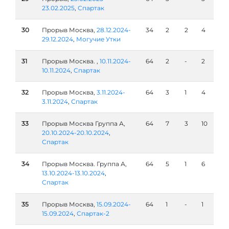
23.02.2025
,
Спартак
30
Прорыв Москва,
28.12.2024-
34
2
2
4
29.12.2024
,
Могучие Утки
31
Прорыв Москва. ,
10.11.2024-
64
2
-
2
10.11.2024
,
Спартак
32
Прорыв Москва,
3.11.2024-
64
3
1
4
3.11.2024
,
Спартак
33
Прорыв Москва Группа А,
64
7
3
10
20.10.2024-20.10.2024
,
Спартак
34
Прорыв Москва. Группа А,
64
5
1
6
13.10.2024-13.10.2024
,
Спартак
35
Прорыв Москва,
15.09.2024-
64
1
-
1
15.09.2024
,
Спартак-2