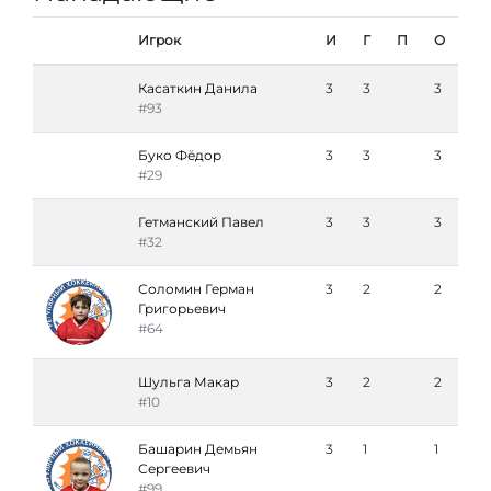
Игрок
И
Г
П
О
Касаткин Данила
3
3
3
#93
Буко Фёдор
3
3
3
#29
Гетманский Павел
3
3
3
#32
Соломин Герман
3
2
2
Григорьевич
#64
Шульга Макар
3
2
2
#10
Башарин Демьян
3
1
1
Сергеевич
#99