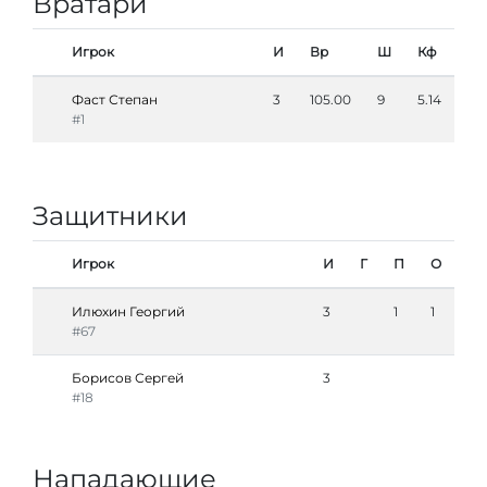
Вратари
Игрок
И
Вр
Ш
Кф
Фаст Степан
3
105.00
9
5.14
#1
Защитники
Игрок
И
Г
П
О
Илюхин Георгий
3
1
1
#67
Борисов Сергей
3
#18
Нападающие