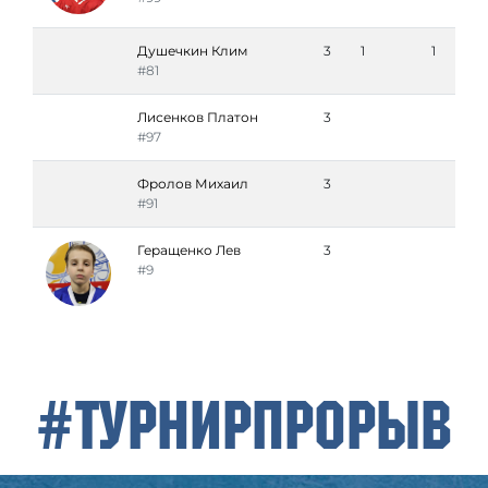
Душечкин Клим
3
1
1
#81
Лисенков Платон
3
#97
Фролов Михаил
3
#91
Геращенко Лев
3
#9
#ТурнирПрорыв