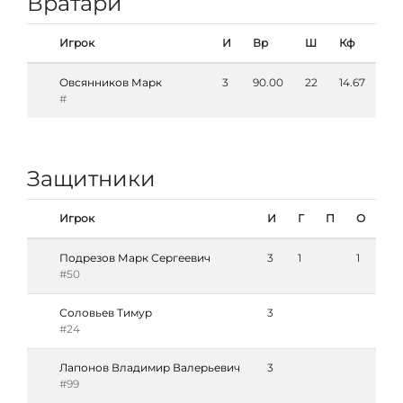
Вратари
Игрок
И
Вр
Ш
Кф
Овсянников Марк
3
90.00
22
14.67
#
Защитники
Игрок
И
Г
П
О
Подрезов Марк Сергеевич
3
1
1
#50
Соловьев Тимур
3
#24
Лапонов Владимир Валерьевич
3
#99