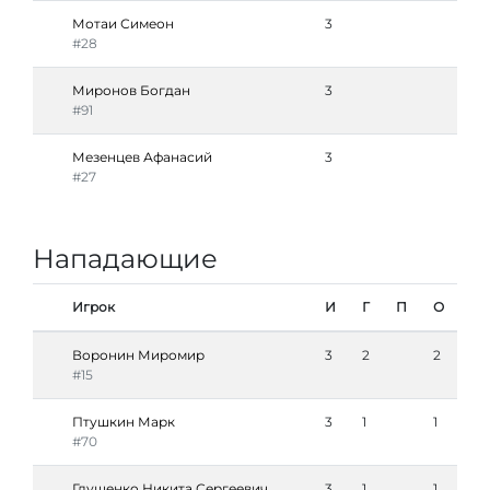
Мотаи Симеон
3
#28
Миронов Богдан
3
#91
Мезенцев Афанасий
3
#27
Нападающие
Игрок
И
Г
П
О
Воронин Миромир
3
2
2
#15
Птушкин Марк
3
1
1
#70
Глущенко Никита Сергеевич
3
1
1