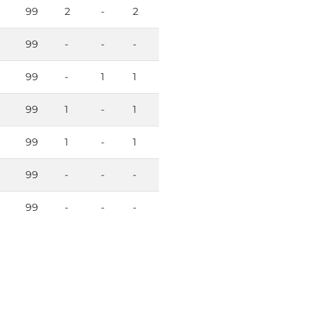
99
2
-
2
99
-
-
-
99
-
1
1
99
1
-
1
99
1
-
1
99
-
-
-
99
-
-
-