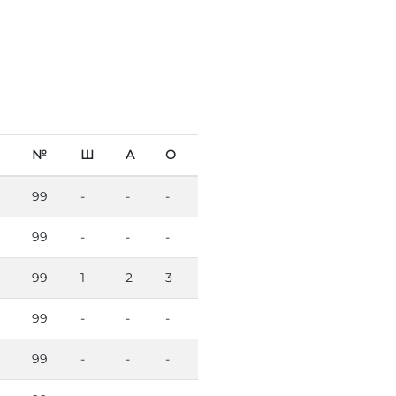
№
Ш
А
О
99
-
-
-
99
-
-
-
99
1
2
3
99
-
-
-
99
-
-
-