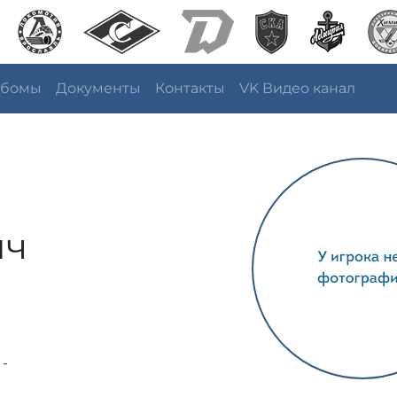
ьбомы
Документы
Контакты
VK Видео канал
ич
 -