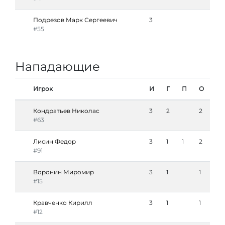
Подрезов Марк Сергеевич
3
#55
Нападающие
Игрок
И
Г
П
О
Кондратьев Николас
3
2
2
#63
Лисин Федор
3
1
1
2
#91
Воронин Миромир
3
1
1
#15
Кравченко Кирилл
3
1
1
#12