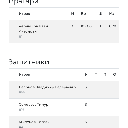
Вратари
Игрок
И
Вр
Ш
Кф
Чернышов Иван
3
105.00
11
6.29
Антонович
#1
Защитники
Игрок
И
Г
П
О
Лапонов Владимир Валерьевич
3
1
1
#99
Соловьев Тимур
3
#19
Миронов Богдан
3
#4