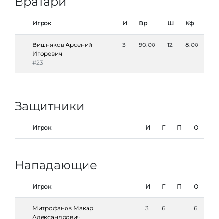
Вратари
Игрок
И
Вр
Ш
Кф
Вишняков Арсений
3
90.00
12
8.00
Игоревич
#23
Защитники
Игрок
И
Г
П
О
Нападающие
Игрок
И
Г
П
О
Митрофанов Макар
3
6
6
Александрович