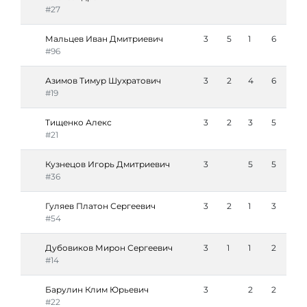
#27
Мальцев Иван Дмитриевич
3
5
1
6
#96
Азимов Тимур Шухратович
3
2
4
6
#19
Тищенко Алекс
3
2
3
5
#21
Кузнецов Игорь Дмитриевич
3
5
5
#36
Гуляев Платон Сергеевич
3
2
1
3
#54
Дубовиков Мирон Сергеевич
3
1
1
2
#14
Барулин Клим Юрьевич
3
2
2
#22