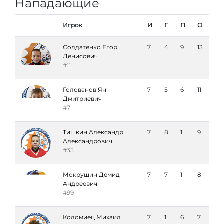
Нападающие
Игрок
И
Г
П
О
Солдатенко Егор
7
4
9
13
Денисович
#11
Голованов Ян
7
5
6
11
Дмитриевич
#7
Тишкин Александр
7
8
1
9
Александрович
#35
Мокрушин Демид
7
7
1
8
Андреевич
#99
Коломиец Михаил
7
1
6
7