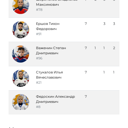
Максимович
#78
Ершов Тихон
7
3
3
Федорович
#91
Важенин Степан
7
1
1
2
Дмитриевич
#96
Стукалов Илья
7
1
1
Вячеславович
#21
Федоскин Александр
7
Дмитриевич
#8