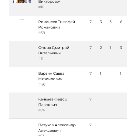
Викторович
#10
Романеев Тимофей
7
3
3
6
Романович
#39
Флоря Дмитрий
7
2
1
3
Витальевич
#3
Варзин Савва
7
1
1
Михайлович
#46
Качкаев Федор
7
Павлович
#74
Петухов Александр
7
Алексеевич
#51