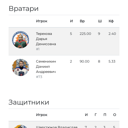
Вратари
Игрок
И
Вр
Ш
Кф
Терехова
5
225.00
9
2.40
Дарья
Денисовна
#1
Семенихин
2
90.00
8
5.33
Даниил
Андреевич
#73
Защитники
Игрок
И
Г
П
О
Шерстюков Владислав
7
2
3
5