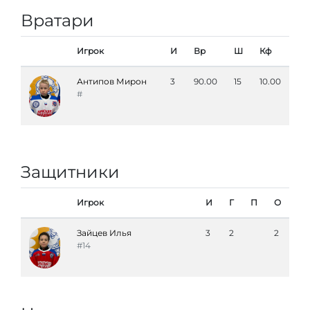
Вратари
Игрок
И
Вр
Ш
Кф
Антипов Мирон
3
90.00
15
10.00
#
Защитники
Игрок
И
Г
П
О
Зайцев Илья
3
2
2
#14