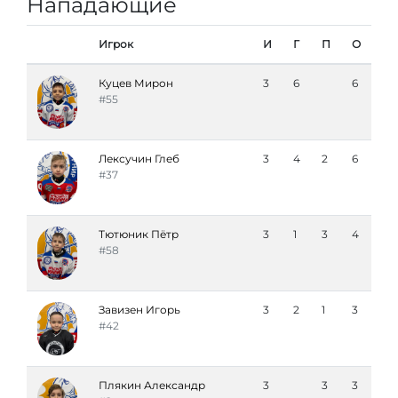
Нападающие
Игрок
И
Г
П
О
Куцев Мирон
3
6
6
#55
Лексучин Глеб
3
4
2
6
#37
Тютюник Пётр
3
1
3
4
#58
Завизен Игорь
3
2
1
3
#42
Плякин Александр
3
3
3