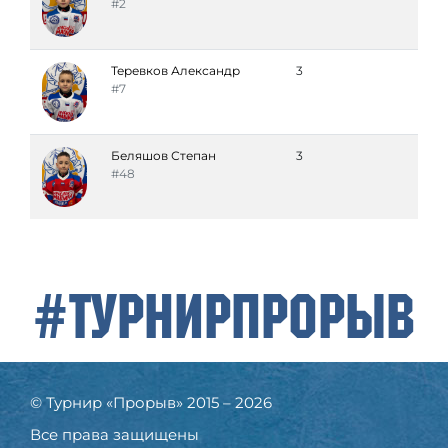
#2
Теревков Александр
3
#7
Беляшов Степан
3
#48
#ТурнирПрорыв
© Турнир «Прорыв» 2015 – 2026
Все права защищены