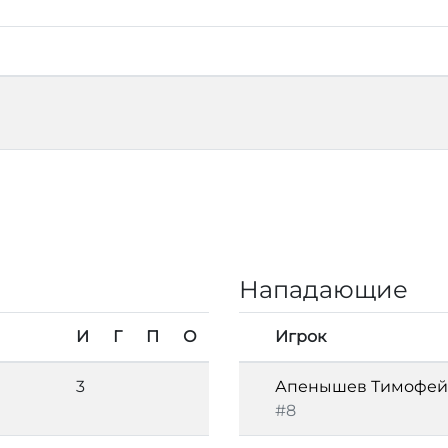
Нападающие
И
Г
П
О
Игрок
3
Апенышев Тимофей
#8