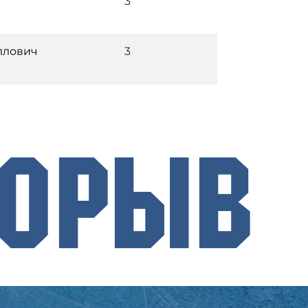
3
ллович
3
рорыв