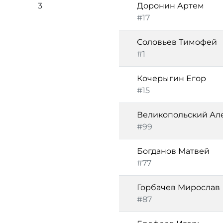
3
Доронин Артем
#17
Соловьев Тимофей
#1
Кочерыгин Егор
#15
Великопольский Ал
#99
Богданов Матвей
#77
Горбачев Мирослав
#87