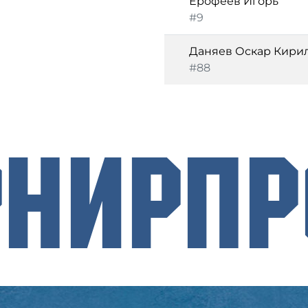
Ерофеев Игорь
#9
Даняев Оскар Кири
#88
рнирП