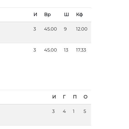
И
Вр
Ш
Кф
3
45.00
9
12.00
3
45.00
13
17.33
И
Г
П
О
3
4
1
5