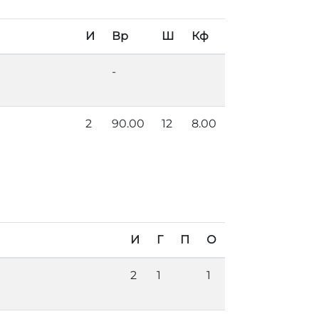
И
Вр
Ш
Кф
-
2
90.00
12
8.00
И
Г
П
О
2
1
1