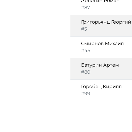
Аблогин Роман
#87
Григорьянц Георгий
#5
Смирнов Михаил
#45
Батурин Артем
#80
Горобец Кирилл
#99