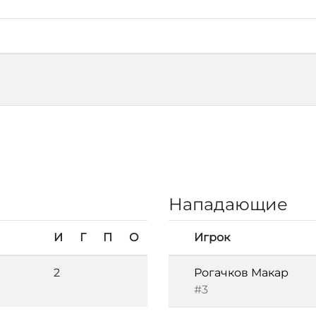
Нападающие
И
Г
П
О
Игрок
2
Рогачков Макар
#3