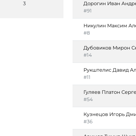
3
Дорогин Иван Андр
#91
Никулин Максим Ал
#8
Дубовиков Мирон С
#14
Рукштелис Давид А
#11
Гуляев Платон Серг
#54
Кузнецов Игорь Дм
#36