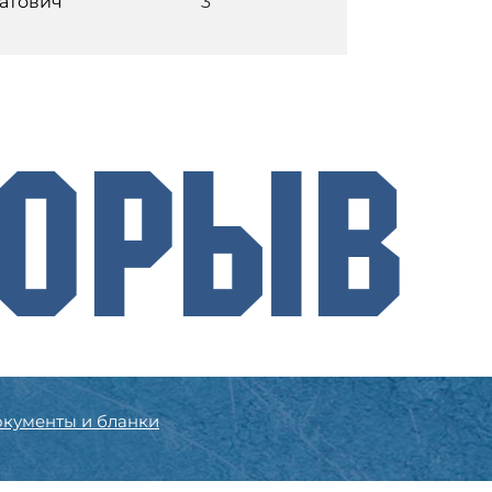
атович
3
рорыв
кументы и бланки