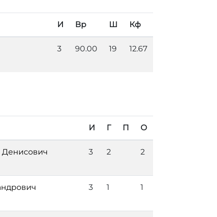
И
Вр
Ш
Кф
3
90.00
19
12.67
И
Г
П
О
р Денисович
3
2
2
андрович
3
1
1