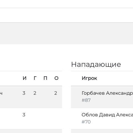
Нападающие
И
Г
П
О
Игрок
ч
3
2
2
Горбачев Александ
#87
3
Облов Давид Алекс
#70