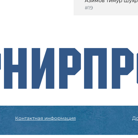
Азимов Тимур Шухр
#19
рнирП
Контактная информация
До