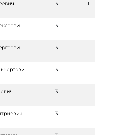
еевич
3
1
1
ексеевич
3
ергеевич
3
льбертович
3
еевич
3
итриевич
3