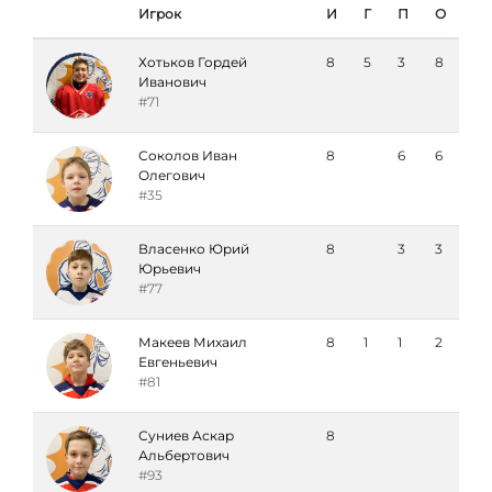
Игрок
И
Г
П
О
Хотьков Гордей
8
5
3
8
Иванович
#71
Соколов Иван
8
6
6
Олегович
#35
Власенко Юрий
8
3
3
Юрьевич
#77
Макеев Михаил
8
1
1
2
Евгеньевич
#81
Суниев Аскар
8
Альбертович
#93