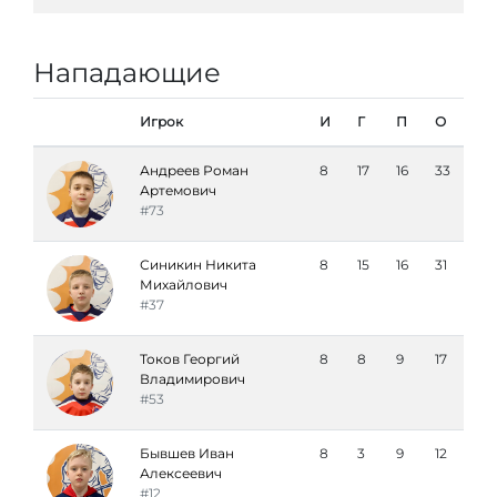
Нападающие
Игрок
И
Г
П
О
Андреев Роман
8
17
16
33
Артемович
#73
Синикин Никита
8
15
16
31
Михайлович
#37
Токов Георгий
8
8
9
17
Владимирович
#53
Бывшев Иван
8
3
9
12
Алексеевич
#12