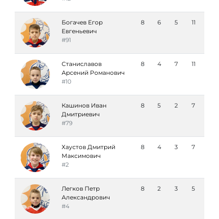
Богачев Егор
8
6
5
11
Евгеньевич
#91
Станиславов
8
4
7
11
Арсений Романович
#10
Кашинов Иван
8
5
2
7
Дмитриевич
#79
Хаустов Дмитрий
8
4
3
7
Максимович
#2
Легков Петр
8
2
3
5
Александрович
#4