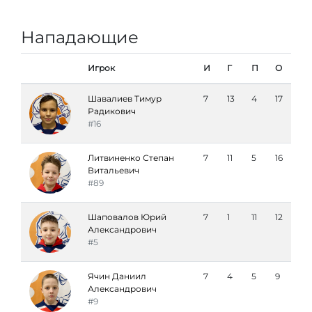
Нападающие
Игрок
И
Г
П
О
Шавалиев Тимур
7
13
4
17
Радикович
#16
Литвиненко Степан
7
11
5
16
Витальевич
#89
Шаповалов Юрий
7
1
11
12
Александрович
#5
Ячин Даниил
7
4
5
9
Александрович
#9