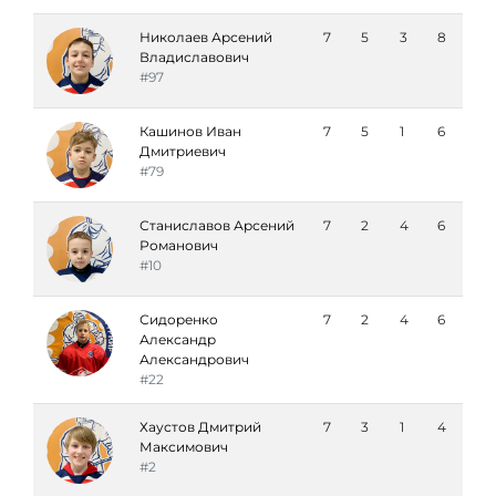
Николаев Арсений
7
5
3
8
Владиславович
#97
Кашинов Иван
7
5
1
6
Дмитриевич
#79
Станиславов Арсений
7
2
4
6
Романович
#10
Сидоренко
7
2
4
6
Александр
Александрович
#22
Хаустов Дмитрий
7
3
1
4
Максимович
#2