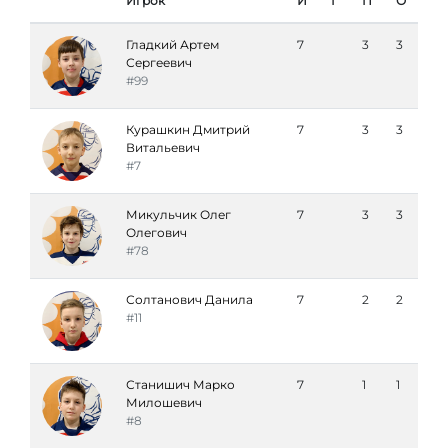
Игрок
И
Г
П
О
Гладкий Артем
7
3
3
Сергеевич
#99
Курашкин Дмитрий
7
3
3
Витальевич
#7
Микульчик Олег
7
3
3
Олегович
#78
Солтанович Данила
7
2
2
#11
Станишич Марко
7
1
1
Милошевич
#8