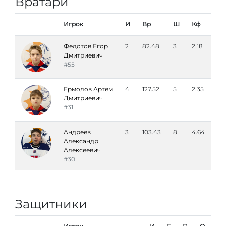
Вратари
Игрок
И
Вр
Ш
Кф
Федотов Егор
2
82.48
3
2.18
Дмитриевич
#55
Ермолов Артем
4
127.52
5
2.35
Дмитриевич
#31
Андреев
3
103.43
8
4.64
Александр
Алексеевич
#30
Защитники