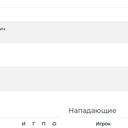
ич
Нападающие
И
Г
П
О
Игрок