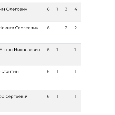
им Олегович
6
1
3
4
Никита Сергеевич
6
2
2
Антон Николаевич
6
1
1
нстантин
6
1
1
ор Сергеевич
6
1
1