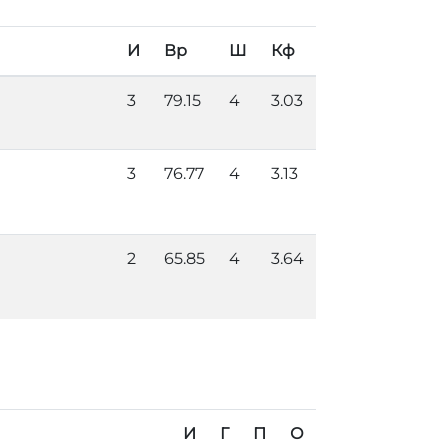
И
Вр
Ш
Кф
3
79.15
4
3.03
3
76.77
4
3.13
2
65.85
4
3.64
И
Г
П
О