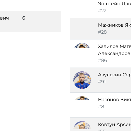
Эпштейн Дав
#22
евич
6
Мажников Як
#28
Халилов Мат
Александров
#86
Акулькин Се
#91
Насонов Вик
#8
Ковтун Арсе