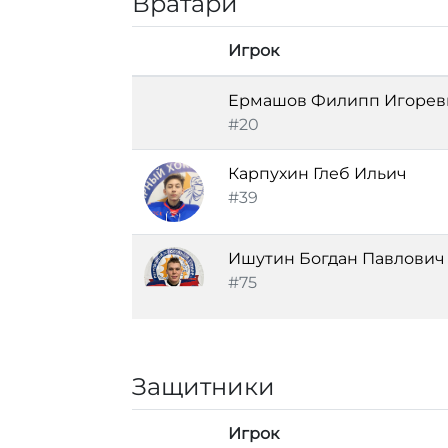
Вратари
Игрок
Ермашов Филипп Игорев
#20
Карпухин Глеб Ильич
#39
Ишутин Богдан Павлович
#75
Защитники
Игрок