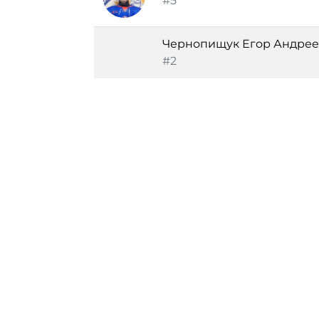
#5
Чернопищук Егор Андре
#2