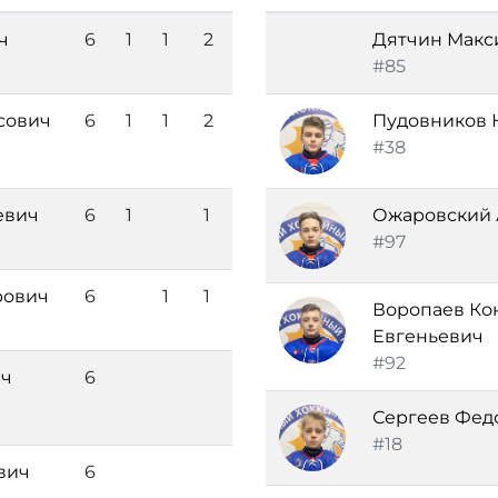
ч
6
1
1
2
Дятчин Макс
#85
сович
6
1
1
2
Пудовников 
#38
евич
6
1
1
Ожаровский 
#97
рович
6
1
1
Воропаев Ко
Евгеньевич
#92
ич
6
Сергеев Фед
#18
вич
6