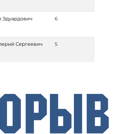
 Эдуардович
6
лерий Сергеевич
5
рорыв