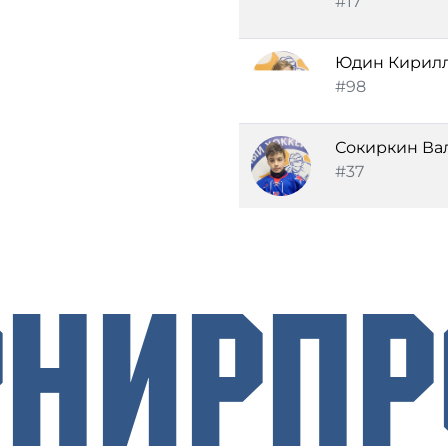
#17
Юдин Кирилл
#98
Сокиркин Ва
#37
рнирП