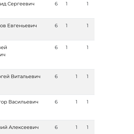
ид Сергеевич
6
1
1
ов Евгеньевич
6
1
1
вей
6
1
1
ич
ргей Витальевич
6
1
1
тор Васильевич
6
1
1
ний Алексеевич
6
1
1