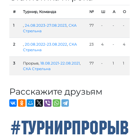
#
Турнир, Команда
№
Ш
А
О
1
,
24.08.2023-27.08.2023
,
СКА
77
-
-
-
Стрельна
2
,
20.08.2022-23.08.2022
,
СКА
23
4
-
4
Стрельна
3
Прорыв,
18.08.2021-22.08.2021
,
77
-
1
1
СКА Стрельна
Расскажите друзьям
#ТурнирПрорыв