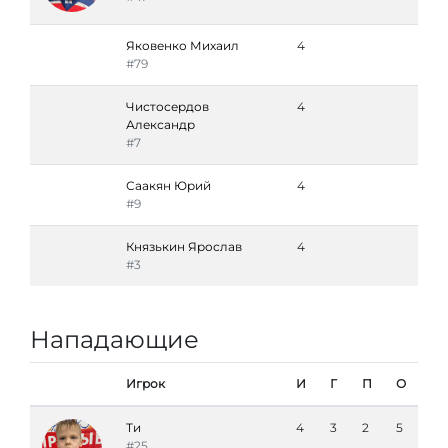
Яковенко Михаил
4
#79
Чистосердов
4
Александр
#7
Саакян Юрий
4
#9
Князькин Ярослав
4
#3
Нападающие
Игрок
И
Г
П
О
Ти
4
3
2
5
#25