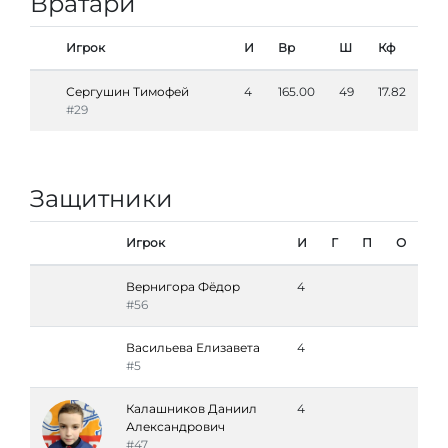
Вратари
Игрок
И
Вр
Ш
Кф
Сергушин Тимофей
4
165.00
49
17.82
#29
Защитники
Игрок
И
Г
П
О
Вернигора Фёдор
4
#56
Васильева Елизавета
4
#5
Калашников Даниил
4
Александрович
#47