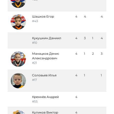
Шашков Егор
4
4
4
#43
Кукушкин Даниил
4
3
1
4
#10
Манацков Денис
4
1
2
3
Александрович
#21
Соловьев Илья
4
1
1
#17
Кремнёв Андрей
4
#55
Куликов Виктор
4