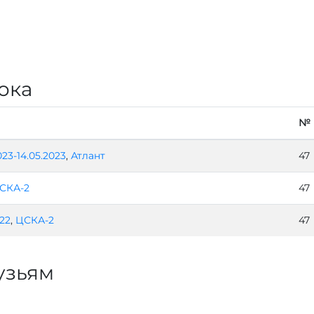
ока
№
023-14.05.2023
,
Атлант
47
СКА-2
47
022
,
ЦСКА-2
47
узьям