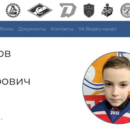
ьбомы
Документы
Контакты
VK Видео канал
ов
рович
 -