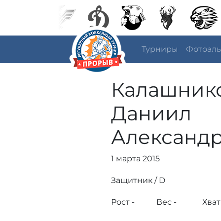
Турниры
Фотоал
Калашник
Даниил
Александ
1 марта 2015
Защитник / D
Рост -
Вес -
Хват