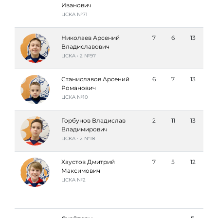
Иванович
ЦСКА №71
Николаев Арсений
7
6
13
Владиславович
ЦСКА • 2 №97
Станиславов Арсений
6
7
13
Романович
ЦСКА №10
Горбунов Владислав
2
11
13
Владимирович
ЦСКА • 2 №18
Хаустов Дмитрий
7
5
12
Максимович
ЦСКА №2