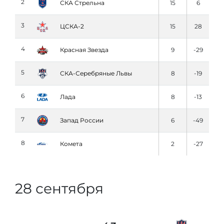
2
СКА Стрельна
15
6
3
ЦСКА-2
15
28
4
Красная Звезда
9
-29
5
СКА-Серебряные Львы
8
-19
6
Лада
8
-13
7
Запад России
6
-49
8
Комета
2
-27
28 сентября