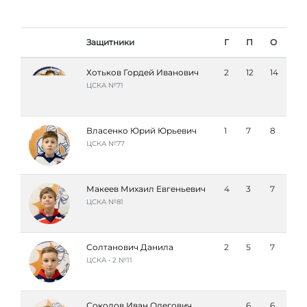
Защитники
Г
П
О
Хотьков Гордей Иванович
2
12
14
ЦСКА №71
Власенко Юрий Юрьевич
1
7
8
ЦСКА №77
Макеев Михаил Евгеньевич
4
3
7
ЦСКА №81
Солтанович Данила
2
5
7
ЦСКА • 2 №11
Соколов Иван Олегович
6
6