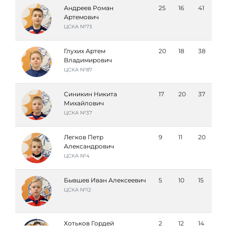
Андреев Роман
25
16
41
Артемович
ЦСКА №73
Глухих Артем
20
18
38
Владимирович
ЦСКА №87
Синикин Никита
17
20
37
Михайлович
ЦСКА №37
Легков Петр
9
11
20
Александрович
ЦСКА №4
Бывшев Иван Алексеевич
5
10
15
ЦСКА №12
Хотьков Гордей
2
12
14