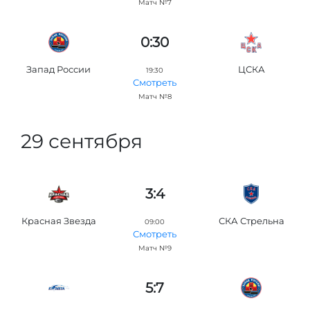
Матч №7
0:30
Запад России
ЦСКА
19:30
Смотреть
Матч №8
29 сентября
3:4
Красная Звезда
СКА Стрельна
09:00
Смотреть
Матч №9
5:7