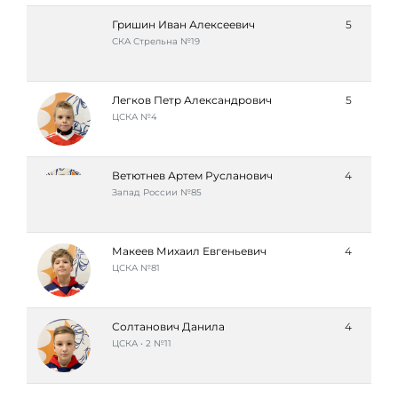
Гришин Иван Алексеевич
5
СКА Стрельна №19
Легков Петр Александрович
5
ЦСКА №4
Ветютнев Артем Русланович
4
Запад России №85
Макеев Михаил Евгеньевич
4
ЦСКА №81
Солтанович Данила
4
ЦСКА • 2 №11