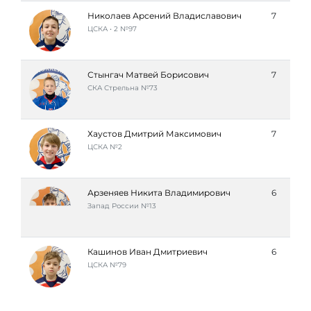
Николаев Арсений Владиславович
7
ЦСКА • 2 №97
Стынгач Матвей Борисович
7
СКА Стрельна №73
Хаустов Дмитрий Максимович
7
ЦСКА №2
Арзеняев Никита Владимирович
6
Запад России №13
Кашинов Иван Дмитриевич
6
ЦСКА №79