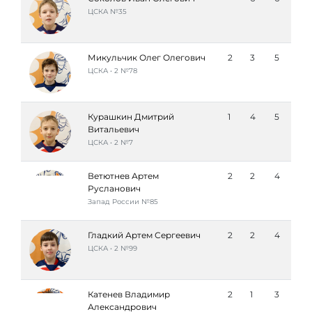
ЦСКА №35
Микульчик Олег Олегович
2
3
5
ЦСКА • 2 №78
Курашкин Дмитрий
1
4
5
Витальевич
ЦСКА • 2 №7
Ветютнев Артем
2
2
4
Русланович
Запад России №85
Гладкий Артем Сергеевич
2
2
4
ЦСКА • 2 №99
Катенев Владимир
2
1
3
Александрович