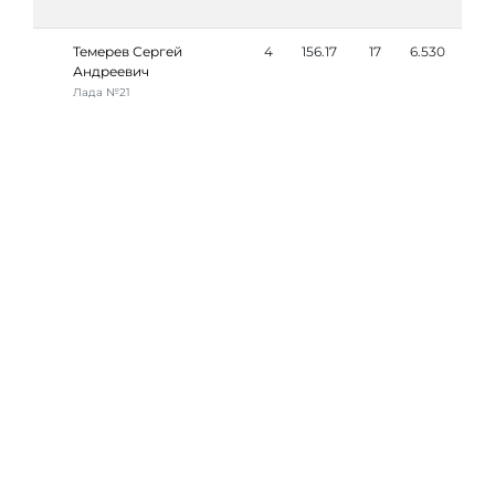
Темерев Сергей
4
156.17
17
6.530
Андреевич
Лада №21
#ТурнирПрорыв
© Турнир «Прорыв» 2015 – 2026
Все права защищены
Контактная информация
Документы и бланки