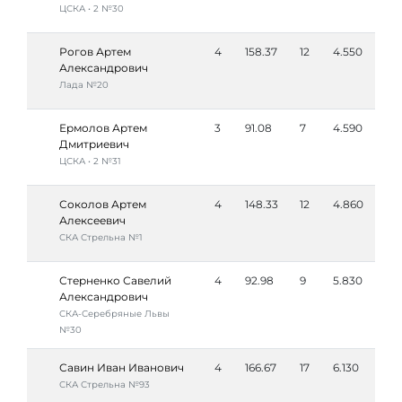
ЦСКА • 2 №30
Рогов Артем
4
158.37
12
4.550
Александрович
Лада №20
Ермолов Артем
3
91.08
7
4.590
Дмитриевич
ЦСКА • 2 №31
Соколов Артем
4
148.33
12
4.860
Алексеевич
СКА Стрельна №1
Стерненко Савелий
4
92.98
9
5.830
Александрович
СКА-Серебряные Львы
№30
Савин Иван Иванович
4
166.67
17
6.130
СКА Стрельна №93