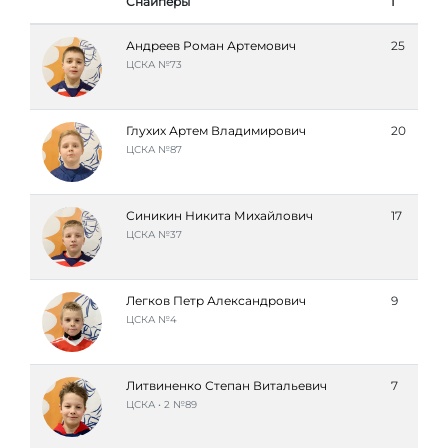
Снайперы
Г
Андреев Роман Артемович
25
ЦСКА №73
Глухих Артем Владимирович
20
ЦСКА №87
Синикин Никита Михайлович
17
ЦСКА №37
Легков Петр Александрович
9
ЦСКА №4
Литвиненко Степан Витальевич
7
ЦСКА • 2 №89