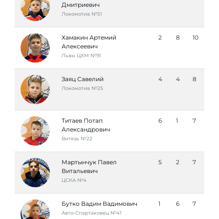
Дмитриевич
Локомотив №51
Хамакин Артемий
2
8
10
Алексеевич
Львы ЦХМ №91
Заяц Савелий
4
4
8
Локомотив №25
Титаев Потап
6
1
7
Александрович
Витязь №22
Мартынчук Павел
5
2
7
Витальевич
ЦСКА №4
Бутко Вадим Вадимович
1
6
7
Авто-Спартаковец №41