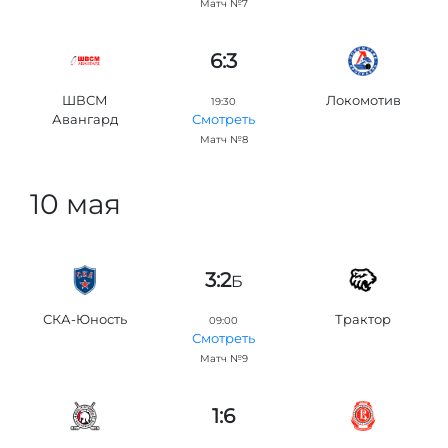
Матч №7
6:3
ШВСМ
Локомотив
19:30
Авангард
Смотреть
Матч №8
10 мая
3:2
Б
СКА-Юность
Трактор
09:00
Смотреть
Матч №9
1:6