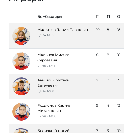
Бомбардиры
Г
П
О
Малышев Дарий Павлович
10
8
18
ЦСКА №10
Мальцев Михаил
8
8
16
Сергеевич
Витязь №11
Акишкин Матвей
7
8
15
Евгеньевич
ЦСКА №88
Родионов Кирилл
9
4
13
Михайлович
Витязь №88
Величко Георгий
7
3
10