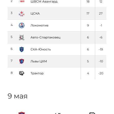
2
ШВСМ Авангард
18
12
3
ЦСКА
17
27
4
Локомотив
9
-1
5
Авто-Спартаковец
6
-6
6
СКА-Юность
6
-19
7
Львы ЦХМ
5
-10
8
Трактор
4
-20
9 мая